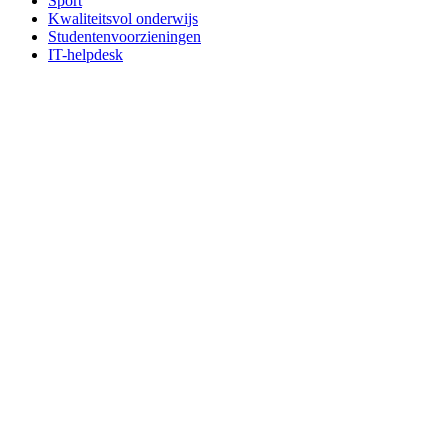
Sport
Kwaliteitsvol onderwijs
Studentenvoorzieningen
IT-helpdesk