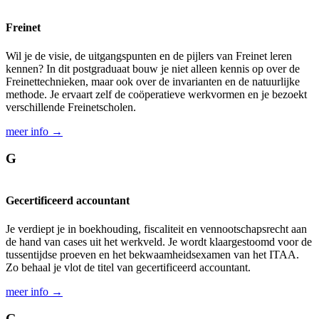
Freinet
Wil je de visie, de uitgangs­punten en de pijlers van Freinet leren
kennen? In dit postgraduaat bouw je niet alleen kennis op over de
Freinet­technieken, maar ook over de invarianten en de natuurlijke
methode. Je ervaart zelf de coöperatieve werk­vormen en je bezoekt
verschillende Freinet­scholen.
meer info →
G
Gecertificeerd accountant
Je verdiept je in boek­houding, fiscaliteit en vennoot­schaps­recht aan
de hand van cases uit het werk­veld. Je wordt klaar­gestoomd voor de
tussen­tijdse proeven en het bekwaam­heids­examen van het ITAA.
Zo behaal je vlot de titel van gecertificeerd accountant.
meer info →
G