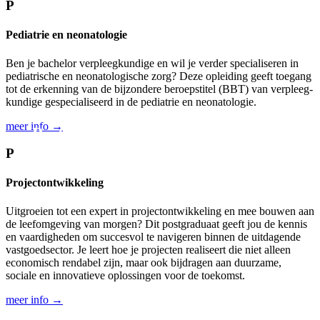
P
Pediatrie en neonatologie
Ben je bachelor verpleeg­kundige en wil je verder specialiseren in
pediatrische en neo­nato­logische zorg? Deze opleiding geeft toegang
tot de erkenning van de bijzondere beroeps­titel (BBT) van verpleeg­
kundige gespecialiseerd in de pediatrie en neo­nato­logie.
meer info →
Postgraduaten.
P
Projectontwikkeling
Uitgroeien tot een expert in projectontwikkeling en mee bouwen aan
de leefomgeving van morgen? Dit postgraduaat geeft jou de kennis
en vaardigheden om succesvol te navigeren binnen de uitdagende
vastgoedsector. Je leert hoe je projecten realiseert die niet alleen
economisch rendabel zijn, maar ook bijdragen aan duurzame,
sociale en innovatieve oplossingen voor de toekomst.
meer info →