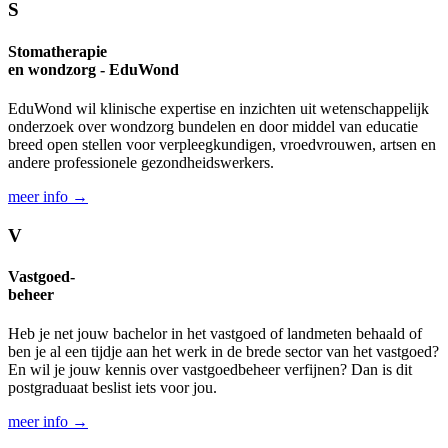
S
Stomatherapie
en wondzorg - EduWond
EduWond wil klinische expertise en inzichten uit wetenschappelijk
onder­zoek over wond­zorg bundelen en door middel van educatie
breed open stellen voor verpleeg­kundigen, vroed­vrouwen, artsen en
andere professionele gezondheids­werkers.
meer info →
V
Vastgoed-
beheer
Heb je net jouw bachelor in het vastgoed of land­meten behaald of
ben je al een tijdje aan het werk in de brede sector van het vastgoed?
En wil je jouw kennis over vastgoed­beheer verfijnen? Dan is dit
postgraduaat beslist iets voor jou.
meer info →