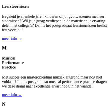
Leer­stoornissen
Begeleid je al enkele jaren kinderen of jong­volwassenen met leer­
stoornissen? Wil je je graag verdiepen in de materie en je ervaring
delen met collega’s? Dan is het post­graduaat leer­stoornissen beslist
iets voor jou!
meer info →
M
Musical
Performance
Practice
Met succes een master­opleiding muziek afgerond maar nog niet
voldaan? In ons post­graduaat musical performance practice dragen
we deze drang naar excellentie alvast hoog in het vaandel.
meer info →
N