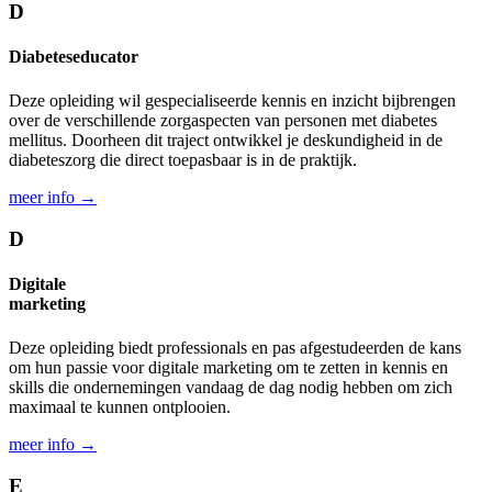
D
Diabetes­educator
Deze opleiding wil gespecialiseerde kennis en inzicht bijbrengen
over de verschillende zorg­aspecten van personen met diabetes
mellitus. Doorheen dit traject ontwikkel je deskundig­heid in de
diabetes­zorg die direct toepas­baar is in de praktijk.
meer info →
D
Digitale
marketing
Deze opleiding biedt professionals en pas afgestudeerden de kans
om hun passie voor digitale marketing om te zetten in kennis en
skills die onder­nemingen vandaag de dag nodig hebben om zich
maximaal te kunnen ontplooien.
meer info →
E