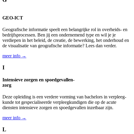
GEO-ICT
Geografische informatie speelt een belangrijke rol in overheids- en
bedrijfs­processen. Ben jij een ondernemend type en wil je je
verdiepen in het beleid, de creatie, de bewerking, het onder­houd en
de visualisatie van geo­grafische informatie? Lees dan verder.
meer info →
I
Intensieve zorgen en spoedgevallen-
zorg
Deze opleiding is een verdere vorming van bachelors in verpleeg­
kunde tot gespecia­liseerde verpleeg­kundigen die op de acute
diensten intensieve zorgen en spoed­gevallen inzet­baar zijn.
meer info →
L