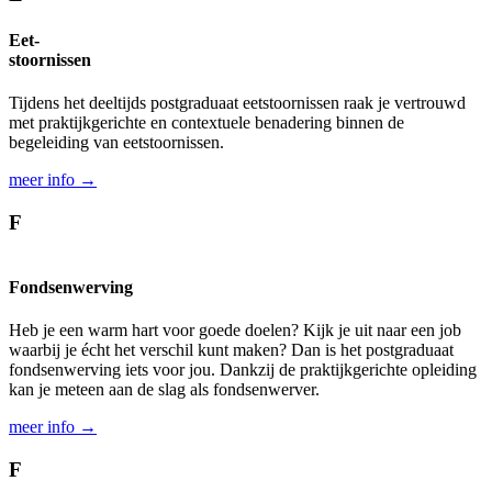
Eet-
stoornissen
Tijdens het deel­tijds post­graduaat eet­stoornissen raak je vertrouwd
met praktijk­gerichte en contextuele benadering binnen de
begeleiding van eetstoornissen.
meer info →
F
Fondsenwerving
Heb je een warm hart voor goede doelen? Kijk je uit naar een job
waarbij je écht het verschil kunt maken? Dan is het postgraduaat
fondsenwerving iets voor jou. Dankzij de praktijkgerichte opleiding
kan je meteen aan de slag als fondsenwerver.
meer info →
F