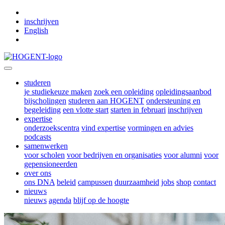
Skip to main content
inschrijven
English
studeren
je studiekeuze maken
zoek een opleiding
opleidingsaanbod
bijscholingen
studeren aan HOGENT
ondersteuning en
begeleiding
een vlotte start
starten in februari
inschrijven
expertise
onderzoekscentra
vind expertise
vormingen en advies
podcasts
samenwerken
voor scholen
voor bedrijven en organisaties
voor alumni
voor
gepensioneerden
over ons
ons DNA
beleid
campussen
duurzaamheid
jobs
shop
contact
nieuws
nieuws
agenda
blijf op de hoogte