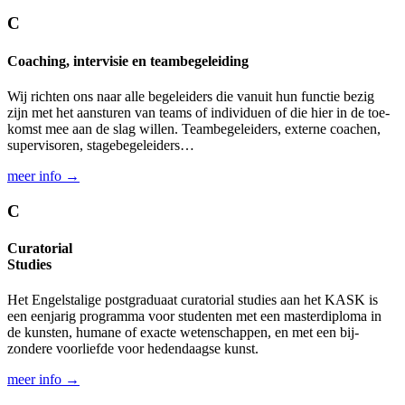
C
Coaching, intervisie en team­begeleiding
Wij richten ons naar alle begeleiders die vanuit hun functie bezig
zijn met het aan­sturen van teams of individuen of die hier in de toe­
komst mee aan de slag willen. Team­begeleiders, externe coachen,
super­visoren, stage­begeleiders…
meer info →
C
Curatorial
Studies
Het Engels­talige post­graduaat curatorial studies aan het KASK is
een een­jarig programma voor studenten met een master­diploma in
de kunsten, humane of exacte weten­schappen, en met een bij­
zondere voor­liefde voor heden­daagse kunst.
meer info →