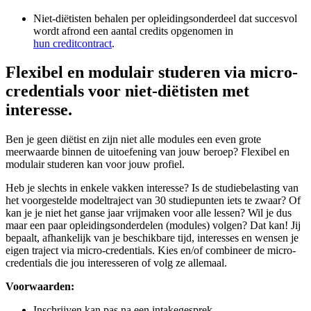
Niet-diëtisten behalen per opleidingsonderdeel dat succesvol
wordt afrond een aantal credits opgenomen in
hun creditcontract
.
Flexibel en modulair studeren via micro-
credentials voor niet-diëtisten met
interesse.
Ben je geen diëtist en zijn niet alle modules een even grote
meerwaarde binnen de uitoefening van jouw beroep? Flexibel en
modulair studeren kan voor jouw profiel.
Heb je slechts in enkele vakken interesse? Is de studiebelasting van
het voorgestelde modeltraject van 30 studiepunten iets te zwaar? Of
kan je je niet het ganse jaar vrijmaken voor alle lessen? Wil je dus
maar een paar opleidings­onderdelen (modules) volgen? Dat kan! Jij
bepaalt, afhankelijk van je beschikbare tijd, interesses en wensen je
eigen traject via micro-credentials. Kies en/of combineer de micro-
credentials die jou interesseren of volg ze allemaal.
Voorwaarden:
Inschrijven kan pas na een intakegesprek.