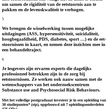
om samen de rigiditeit van de eetstoornis aan te
pakken en de levens­kwaliteit te verhogen.
5
We brengen de wissel­werking tussen mogelijke
uitdagingen (ASS, hyper­sensitiviteit, suïcidaliteit,
hoog­begaafd­heid, PDS, diabetes, sport …) en de eet­
stoornissen in kaart, en nemen deze inzichten mee in
een behandel­traject.
6
Je lesgevers zijn ervaren experts die dagelijks
professioneel betrokken zijn in de zorg bij
eetstoornissen. Ze werken ook nauw samen met de
wetenschappers van het onderzoekscentrum
Substance use and Psychosocial Risk Behaviours.
Met het volledige postgraduaat investeer je in een opleiding van
30 studie­punten* (stp), opgebouwd uit 7 opleidings­onderdelen
(OLODs).