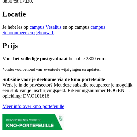
8u30 tot 17u30.
Locatie
Je hebt les op
campus Vesalius
en op campus
campus
Schoonmeersen gebouw T
.
Prijs
Voor
het volledige postgraduaat
betaal je 2800 euro.
*onder voorbehoud van eventuele wijzigingen en updates.
Subsidie voor je deelname via de kmo-portefeuille
Werk je in de privésector? Met deze subsidie recupereer je mogelijk
een stuk van je inschrijvings­geld. Erkenningsnummer HOGENT -
opleiding: DV.O101616
Meer info over kmo-portefeuille