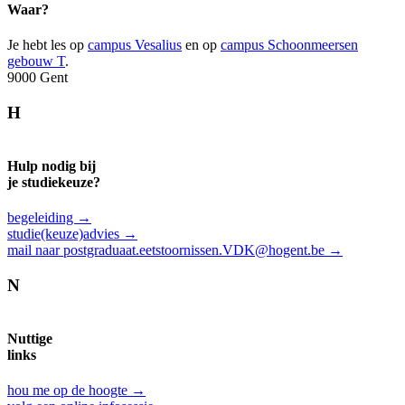
Waar?
Je hebt les op
campus Vesalius
en op
campus Schoonmeersen
gebouw T
.
9000 Gent
H
Hulp nodig bij
je studiekeuze?
begeleiding →
studie(keuze)advies →
mail naar postgraduaat.eetstoornissen.VDK@hogent.be →
N
Nuttige
links
hou me op de hoogte →