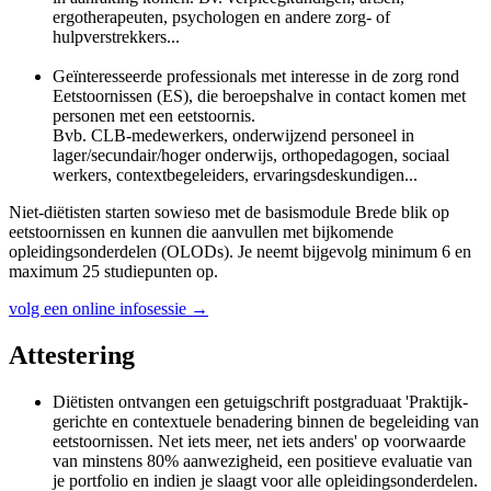
ergotherapeuten, psychologen en andere zorg- of
hulpverstrekkers...
Geïnteresseerde professionals met interesse in de zorg rond
Eetstoornissen (ES), die beroepshalve in contact komen met
personen met een eetstoornis.
Bvb. CLB-medewerkers, onderwijzend personeel in
lager/secundair/hoger onderwijs, orthopedagogen, sociaal
werkers, contextbegeleiders, ervaringsdeskundigen...
Niet-diëtisten starten sowieso met de basismodule Brede blik op
eetstoornissen en kunnen die aanvullen met bijkomende
opleidingsonderdelen (OLODs). Je neemt bijgevolg minimum 6 en
maximum 25 studiepunten op.
volg een online infosessie →
Attestering
Diëtisten ontvangen een getuig­schrift postgraduaat 'Praktijk­
gerichte en contextuele benadering binnen de begeleiding van
eetstoornissen. Net iets meer, net iets anders' op voorwaarde
van minstens 80% aanwezigheid, een positieve evaluatie van
je portfolio en indien je slaagt voor alle opleidings­onderdelen.