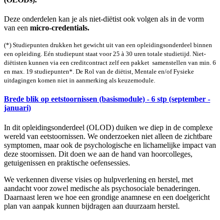
Deze onderdelen kan je als niet-diëtist ook volgen als in de vorm
van een
micro-credentials.
(*) Studiepunten drukken het gewicht uit van een opleidings­onderdeel binnen
een opleiding. Eén studiepunt staat voor 25 à 30 uren totale studietijd. Niet-
diëtisten kunnen via een creditcontract zelf een pakket samenstellen van min. 6
en max. 19 studiepunten*. De Rol van de diëtist, Mentale en/of Fysieke
uitdagingen komen niet in aanmerking als keuzemodule.
Brede blik op eetstoornissen (basismodule) - 6 stp (september -
januari)
In dit opleidingsonderdeel (OLOD) duiken we diep in de complexe
wereld van eetstoornissen. We onderzoeken niet alleen de zichtbare
symptomen, maar ook de psychologische en lichamelijke impact van
deze stoornissen. Dit doen we aan de hand van hoorcolleges,
getuigenissen en praktische oefensessies.
We verkennen diverse visies op hulpverlening en herstel, met
aandacht voor zowel medische als psychosociale benaderingen.
Daarnaast leren we hoe een grondige anamnese en een doelgericht
plan van aanpak kunnen bijdragen aan duurzaam herstel.