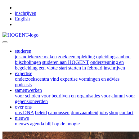
Skip to main content
inschrijven
English
studeren
je studiekeuze maken
zoek een opleiding
opleidingsaanbod
bijscholingen
studeren aan HOGENT
ondersteuning en
begeleiding
een vlotte start
starten in februari
inschrijven
expertise
onderzoekscentra
vind expertise
vormingen en advies
podcasts
samenwerken
voor scholen
voor bedrijven en organisaties
voor alumni
voor
gepensioneerden
over ons
ons DNA
beleid
campussen
duurzaamheid
jobs
shop
contact
nieuws
nieuws
agenda
blijf op de hoogte