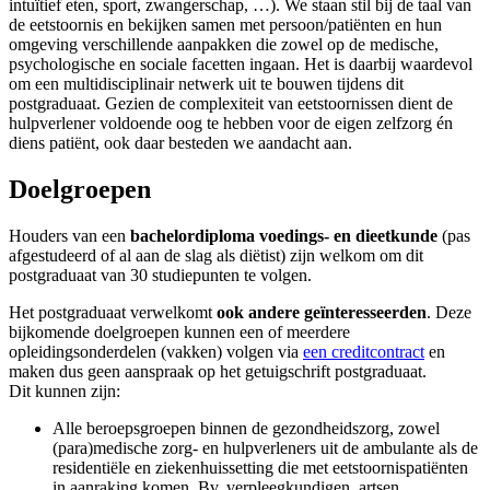
intuïtief eten, sport, zwangerschap, …). We staan stil bij de taal van
de eetstoornis en bekijken samen met persoon/patiënten en hun
omgeving verschillende aanpakken die zowel op de medische,
psychologische en sociale facetten ingaan. Het is daarbij waardevol
om een multi­disciplinair netwerk uit te bouwen tijdens dit
postgraduaat. Gezien de complexiteit van eetstoornissen dient de
hulp­verlener voldoende oog te hebben voor de eigen zelf­zorg én
diens patiënt, ook daar besteden we aandacht aan.
Doelgroepen
Houders van een
bachelor­diploma voedings- en dieet­kunde
(pas
afgestudeerd of al aan de slag als diëtist) zijn welkom om dit
postgraduaat van 30 studiepunten te volgen.
Het postgraduaat verwelkomt
ook andere geïnteresseerden
. Deze
bijkomende doelgroepen kunnen een of meerdere
opleidingsonderdelen (vakken) volgen via
een creditcontract
en
maken dus geen aanspraak op het getuigschrift postgraduaat.
Dit kunnen zijn:
Alle beroepsgroepen binnen de gezondheidszorg, zowel
(para)medische zorg- en hulpverleners uit de ambulante als de
residentiële en ziekenhuissetting die met eetstoornispatiënten
in aanraking komen. Bv. verpleegkundigen, artsen,