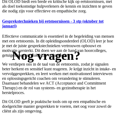
Dit OLOD biedt een brede en kritische kijk op eetstoornissen, met
als doel toekomstige hulpverleners de kennis en inzichten te geven
die nodig zijn voor effectieve en empathische zorg.
Gesprekstechnieken bij eetstoornissen - 3 stp (oktober tot
januari)
Effectieve communicatie is essentieel in de begeleiding van mensen
met een eetstoornis. In dit opleidingsonderdeel (OLOD) leer je hoe
je met de juiste gesprekstechnieken vertrouwen opbouwt en
motivatie versterkt. Dit doen we aan de hand van hoorcolleges,
Nog vragen?
getuigenissen en praktische oefensessies.
We verdiepen ons in de taal van de eetstoornis, zodat je signalen
beter herkent en sensitief kunt reageren. Je krijgt inzicht in intake- en
vervolggesprekken, en leert werken met motivationeel interviewen
en oplossingsgericht coachen om verandering te stimuleren.
Daarnaast behandelen we ACT (Acceptance and Commitment
Therapy) en de rol van systeem- en gezinstherapie in het
herstelproces.
Dit OLOD geeft je praktische tools om op een empathische en
doelgerichte manier gesprekken te voeren, met oog voor zowel de
cliënt als zijn omgeving.