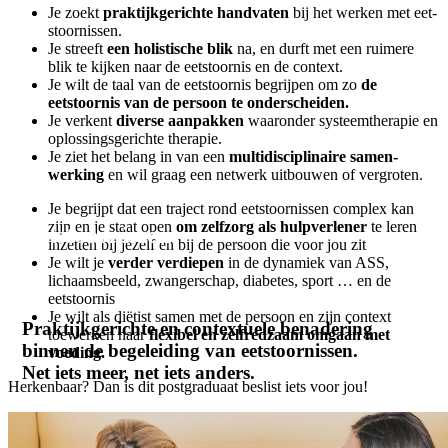
Je zoekt
praktijk­gerichte handvaten
bij het werken met eet­
stoornissen.
Je streeft
een holistische blik
na, en durft met een ruimere
blik te kijken naar de eetstoornis en de context.
Je wilt de taal van de eetstoornis begrijpen om zo
de
eetstoornis van de persoon te onderscheiden.
Je verkent
diverse aanpakken
waaronder systeem­therapie en
oplossings­gerichte therapie.
Je ziet het belang in van een
multi­disciplinaire samen­
werking
en wil graag een netwerk uitbouwen of vergroten.
Je begrijpt dat een traject rond eetstoornissen complex kan
zijn en je staat open
om zelfzorg als hulp­verlener
te leren
Eetstoornissen.
inzetten bij jezelf en bij de persoon die voor jou zit
Je wilt je
verder verdiepen
in de dynamiek van ASS,
lichaamsbeeld, zwangerschap, diabetes, sport … en de
eetstoornis
Je wilt als diëtist samen met de persoon en zijn context
Praktijk­gerichte en contextuele benadering
toewerken naar
flexibel en zelf­redzaam omgaan met
binnen de begeleiding van eet­stoornissen.
voeding.
Net iets meer, net iets anders.
Herkenbaar? Dan is dit postgraduaat beslist iets voor jou!