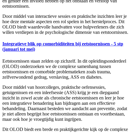
en gender een invloed hebben op het ontstaan en verloop van
eetstoornissen.
Door middel van interactieve sessies en praktische inzichten leer je
hoe deze mentale aspecten een rol spelen in het herstelproces. Dit
OLOD biedt waardevolle handvatten voor hulpverleners die zich
willen verdiepen in de psychologische dimensie van eetstoornissen.
Integratieve blik op comorbiditeiten bij eetstoornissen - 5 stp
(januari tot mei)
Eetstoornissen staan zelden op zichzelf. In dit opleidingsonderdeel
(OLOD) onderzoeken we de complexe samenhang tussen
eetstoornissen en comorbide problematieken zoals trauma,
zelfverwondend gedrag, verslaving, ASS en diabetes.
Door middel van hoorcolleges, praktische oefensessies,
getuigenissen en een inleefsessie (ASS) krijg je een diepgaand
inzicht in zowel acute als chronische eetstoornissen en leer je hoe
een integratieve benadering kan bijdragen aan een effectieve
behandeling. Daarnaast besteden we aandacht aan preventie, zodat
je niet alleen begrijpt hoe eetstoornissen ontstaan en voortbestaan,
maar ook hoe je vroegtijdig kunt ingrijpen.
Dit OLOD biedt een brede en praktijkgerichte kijk op de complexe