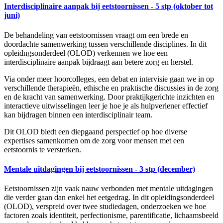
Interdisciplinaire aanpak bij eetstoornissen - 5 stp (oktober tot
juni)
De behandeling van eetstoornissen vraagt om een brede en
doordachte samenwerking tussen verschillende disciplines. In dit
opleidngsonderdeel (OLOD) verkennen we hoe een
interdisciplinaire aanpak bijdraagt aan betere zorg en herstel.
Via onder meer hoorcolleges, een debat en intervisie gaan we in op
verschillende therapieën, ethische en praktische discussies in de zorg
en de kracht van samenwerking. Door praktijkgerichte inzichten en
interactieve uitwisselingen leer je hoe je als hulpverlener effectief
kan bijdragen binnen een interdisciplinair team.
Dit OLOD biedt een diepgaand perspectief op hoe diverse
expertises samenkomen om de zorg voor mensen met een
eetstoornis te versterken.
Mentale uitdagingen bij eetstoornissen - 3 stp (december)
Eetstoornissen zijn vaak nauw verbonden met mentale uitdagingen
die verder gaan dan enkel het eetgedrag. In dit opleidingsonderdeel
(OLOD), verspreid over twee studiedagen, onderzoeken we hoe
factoren zoals identiteit, perfectionisme, parentificatie, lichaamsbeeld