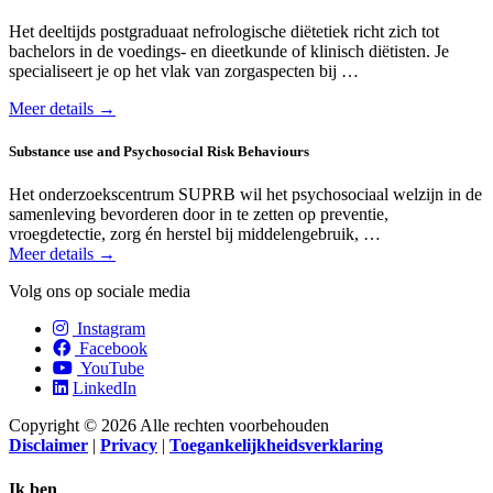
Het deeltijds postgraduaat nefrologische diëtetiek richt zich tot
bachelors in de voedings- en dieetkunde of klinisch diëtisten. Je
specialiseert je op het vlak van zorg­aspecten bij …
Meer details →
Substance use and Psychosocial Risk Behaviours
Het onderzoekscentrum SUPRB wil het psycho­sociaal welzijn in de
samenleving bevorderen door in te zetten op preventie,
vroegdetectie, zorg én herstel bij middelengebruik, …
Meer details →
Volg ons op sociale media
Instagram
Facebook
YouTube
LinkedIn
Copyright © 2026 Alle rechten voorbehouden
Disclaimer
|
Privacy
|
Toegankelijkheidsverklaring
Ik ben