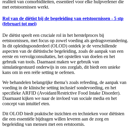
realiteit van comorbiditeiten, essentieel voor elke hulpverlener die
met eetstoornissen werkt.
Rol van de diëtist bij de begeleiding van eetstoornissen - 5 stp
(februari tot mei)
De diëtist speelt een cruciale rol in het herstelproces bij
eetstoornissen, met focus op zowel voeding als gedragsverandering.
In dit opleidngsonderdeel (OLOD) ontdek je de verschillende
aspecten van de diëtistische begeleiding, zoals de aanpak van een
eerste en vervolgconsultaties, het opstellen van doelen en het
gebruik van tools. Daarnaast maken we gebruik van
simulatiegestuurd onderwijs in ons zorglab, dit biedt een unieke
kans om in een reële setting te oefenen.
We behandelen belangrijke thema’s zoals refeeding, de aanpak van
voeding in de klinische setting inclusief sondevoeding, en het
specifieke ARFID (Avoidant/Restrictive Food Intake Disorder).
Daarnaast kijken we naar de invloed van sociale media en het
concept van intuïtief eten.
Dit OLOD biedt praktische inzichten en technieken voor diëtisten
die een essentiële bijdragen willen leveren aan de zorg en
begeleiding van mensen met een eetstoornis.