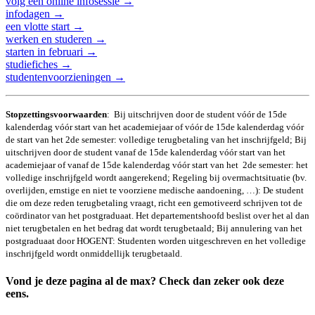
volg een online infosessie →
infodagen →
een vlotte start →
werken en studeren →
starten in februari →
studiefiches →
studentenvoorzieningen →
Stopzettings­voorwaarden
: Bij uitschrijven door de student vóór de 15de
kalenderdag vóór start van het academiejaar of vóór de 15de kalenderdag vóór
de start van het 2de semester: volledige terugbetaling van het inschrijfgeld; Bij
uitschrijven door de student vanaf de 15de kalenderdag vóór start van het
academiejaar of vanaf de 15de kalenderdag vóór start van het 2de semester: het
volledige inschrijfgeld wordt aangerekend; Regeling bij overmachtsituatie (bv.
overlijden, ernstige en niet te voorziene medische aandoening, …): De student
die om deze reden terugbetaling vraagt, richt een gemotiveerd schrijven tot de
coördinator van het postgraduaat. Het departementshoofd beslist over het al dan
niet terugbetalen en het bedrag dat wordt terugbetaald; Bij annulering van het
postgraduaat door HOGENT: Studenten worden uitgeschreven en het volledige
inschrijfgeld wordt onmiddellijk terugbetaald.
Vond je deze pagina al de max? Check dan zeker ook deze
eens.