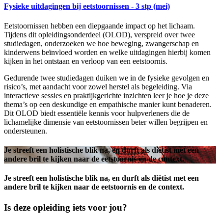
Fysieke uitdagingen bij eetstoornissen - 3 stp (mei)
Eetstoornissen hebben een diepgaande impact op het lichaam.
Tijdens dit opleidingsonderdeel (OLOD), verspreid over twee
studiedagen, onderzoeken we hoe beweging, zwangerschap en
kinderwens beïnvloed worden en welke uitdagingen hierbij komen
kijken in het ontstaan en verloop van een eetstoornis.
Gedurende twee studiedagen duiken we in de fysieke gevolgen en
risico’s, met aandacht voor zowel herstel als begeleiding. Via
interactieve sessies en praktijkgerichte inzichten leer je hoe je deze
thema’s op een deskundige en empathische manier kunt benaderen.
Dit OLOD biedt essentiële kennis voor hulpverleners die de
lichamelijke dimensie van eetstoornissen beter willen begrijpen en
ondersteunen.
Je streeft een holistische blik na, en durft als diëtist met een
andere bril te kijken naar de eetstoornis en de context.
Je streeft een holistische blik na, en durft als diëtist met een
andere bril te kijken naar de eetstoornis en de context.
Is deze opleiding iets voor jou?