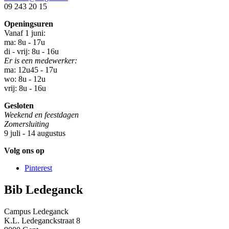
09 243 20 15
Openingsuren
Vanaf 1 juni:
ma: 8u - 17u
di - vrij: 8u - 16u
Er is een medewerker:
ma: 12u45 - 17u
wo: 8u - 12u
vrij: 8u - 16u
Gesloten
Weekend en feestdagen
Zomersluiting
9 juli - 14 augustus
Volg ons op
Pinterest
Bib Ledeganck
Campus Ledeganck
K.L. Ledeganckstraat 8