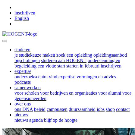
Skip to main content
inschrijven
English
studeren
je studiekeuze maken
zoek een opleiding
opleidingsaanbod
bijscholingen
studeren aan HOGENT
ondersteuning en
begeleiding
een vlotte start
starten in februari
inschrijven
expertise
onderzoekscentra
vind expertise
vormingen en advies
podcasts
samenwerken
voor scholen
voor bedrijven en organisaties
voor alumni
voor
gepensioneerden
over ons
ons DNA
beleid
campussen
duurzaamheid
jobs
shop
contact
nieuws
nieuws
agenda
blijf op de hoogte