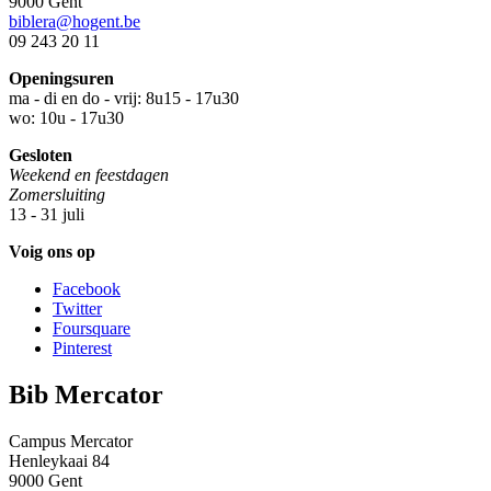
9000 Gent
biblera@hogent.be
09 243 20 11
Openingsuren
ma - di en do - vrij: 8u15 - 17u30
wo: 10u - 17u30
Gesloten
Weekend en feestdagen
Zomersluiting
13 - 31 juli
Bibliotheken.
Volg ons op
Facebook
Twitter
Foursquare
Pinterest
Bib Mercator
Campus Mercator
Henleykaai 84
9000 Gent