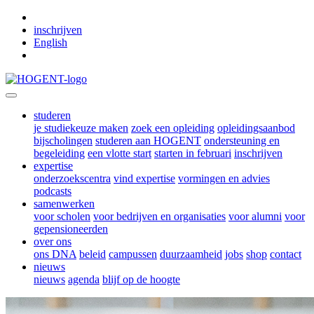
Skip to main content
inschrijven
English
studeren
je studiekeuze maken
zoek een opleiding
opleidingsaanbod
bijscholingen
studeren aan HOGENT
ondersteuning en
begeleiding
een vlotte start
starten in februari
inschrijven
expertise
onderzoekscentra
vind expertise
vormingen en advies
podcasts
samenwerken
voor scholen
voor bedrijven en organisaties
voor alumni
voor
gepensioneerden
over ons
ons DNA
beleid
campussen
duurzaamheid
jobs
shop
contact
nieuws
nieuws
agenda
blijf op de hoogte