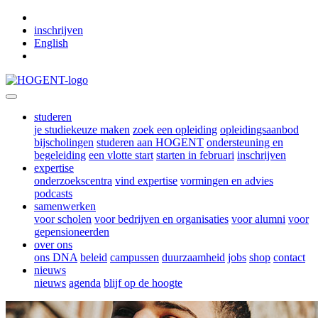
Skip to main content
inschrijven
English
studeren
je studiekeuze maken
zoek een opleiding
opleidingsaanbod
bijscholingen
studeren aan HOGENT
ondersteuning en
begeleiding
een vlotte start
starten in februari
inschrijven
expertise
onderzoekscentra
vind expertise
vormingen en advies
podcasts
samenwerken
voor scholen
voor bedrijven en organisaties
voor alumni
voor
gepensioneerden
over ons
ons DNA
beleid
campussen
duurzaamheid
jobs
shop
contact
nieuws
nieuws
agenda
blijf op de hoogte