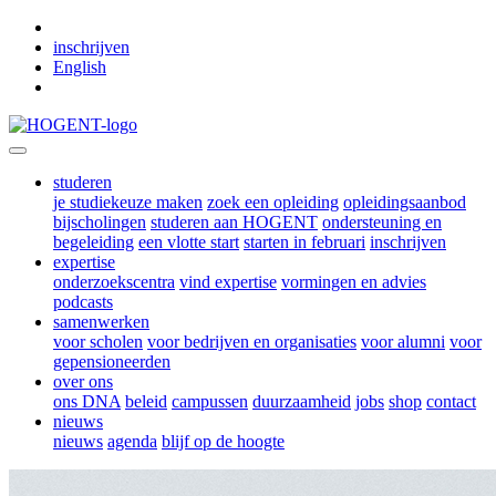
Skip to main content
inschrijven
English
studeren
je studiekeuze maken
zoek een opleiding
opleidingsaanbod
bijscholingen
studeren aan HOGENT
ondersteuning en
begeleiding
een vlotte start
starten in februari
inschrijven
expertise
onderzoekscentra
vind expertise
vormingen en advies
podcasts
samenwerken
voor scholen
voor bedrijven en organisaties
voor alumni
voor
gepensioneerden
over ons
ons DNA
beleid
campussen
duurzaamheid
jobs
shop
contact
nieuws
nieuws
agenda
blijf op de hoogte