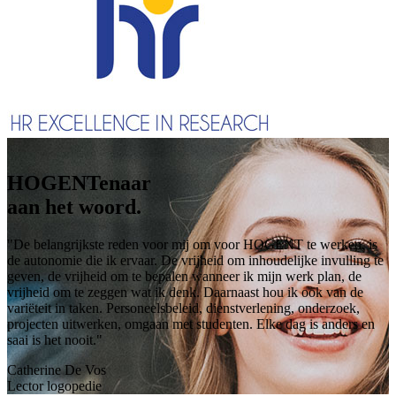
HOGENTenaar
aan het woord.
"De belangrijkste reden voor mij om voor HOGENT te werken, is
de autonomie die ik ervaar. De vrijheid om inhoudelijke invulling te
geven, de vrijheid om te bepalen wanneer ik mijn werk plan, de
vrijheid om te zeggen wat ik denk. Daarnaast hou ik ook van de
variëteit in taken. Personeelsbeleid, dienstverlening, onderzoek,
projecten uitwerken, omgaan met studenten. Elke dag is anders en
saai is het nooit."
Catherine De Vos
Lector logopedie