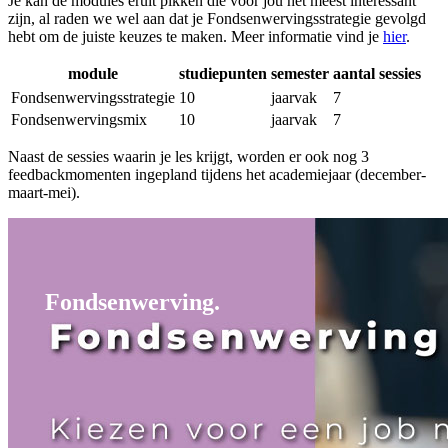
Je kan de modules eruit pikken die voor jou het meest interessant
zijn, al raden we wel aan dat je Fondsenwervingsstrategie gevolgd
hebt om de juiste keuzes te maken. Meer informatie vind je
hier
.
module
studiepunten
semester
aantal sessies
Programma van het postgraduaat fondsenwerving.
Fondsenwervingsstrategie
10
jaarvak
7
Fondsenwervingsmix
10
jaarvak
7
Naast de sessies waarin je les krijgt, worden er ook nog 3
feedbackmomenten ingepland tijdens het academiejaar (december-
maart-mei).
Fondsenwerving.