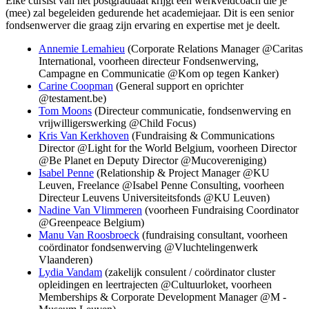
Elke cursist van het postgraduaat krijgt een werkveldcoach die je
(mee) zal begeleiden gedurende het academiejaar. Dit is een senior
fondsenwerver die graag zijn ervaring en expertise met je deelt.
Annemie Lemahieu
(Corporate Relations Manager @Caritas
International, voorheen directeur Fondsenwerving,
Campagne en Communicatie @Kom op tegen Kanker)
Carine Coopman
(General support en oprichter
@testament.be)
Tom Moons
(Directeur communicatie, fondsenwerving en
vrijwilligerswerking @Child Focus)
Kris Van Kerkhoven
(Fundraising & Communications
Director @Light for the World Belgium, voorheen Director
@Be Planet en Deputy Director @Mucovereniging)
Isabel Penne
(Relationship & Project Manager @KU
Leuven, Freelance @Isabel Penne Consulting, voorheen
Directeur Leuvens Universiteitsfonds @KU Leuven)
Nadine Van Vlimmeren
(voorheen Fundraising Coordinator
@Greenpeace Belgium)
Manu Van Roosbroeck
(fundraising consultant, voorheen
coördinator fondsenwerving @Vluchtelingenwerk
Vlaanderen)
Lydia Vandam
(zakelijk consulent / coördinator cluster
opleidingen en leertrajecten @Cultuurloket, voorheen
Memberships & Corporate Development Manager @M -