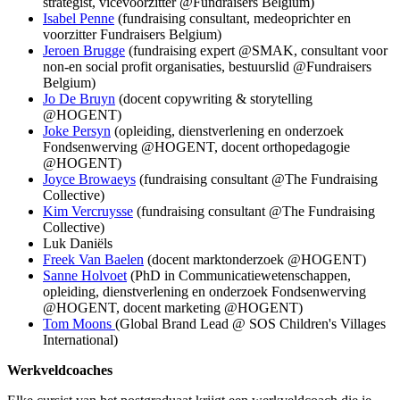
strategist, vicevoorzitter @Fundraisers Belgium)
Isabel Penne
(fundraising consultant, medeoprichter en
voorzitter Fundraisers Belgium)
Jeroen Brugge
(fundraising expert @SMAK, consultant voor
non-en social profit organisaties, bestuurslid @Fundraisers
Belgium)
Jo De Bruyn
(docent copywriting & storytelling
@HOGENT)
Joke Persyn
(opleiding, dienstverlening en onderzoek
Fondsenwerving @HOGENT, docent orthopedagogie
@HOGENT)
Joyce Browaeys
(fundraising consultant @The Fundraising
Collective)
Kim Vercruysse
(fundraising consultant @The Fundraising
Collective)
Luk Daniëls
Freek Van Baelen
(docent marktonderzoek @HOGENT)
Sanne Holvoet
(PhD in Communicatiewetenschappen,
opleiding, dienstverlening en onderzoek Fondsenwerving
@HOGENT, docent marketing @HOGENT)
Tom Moons
(Global Brand Lead @ SOS Children's Villages
International)
Werkveldcoaches