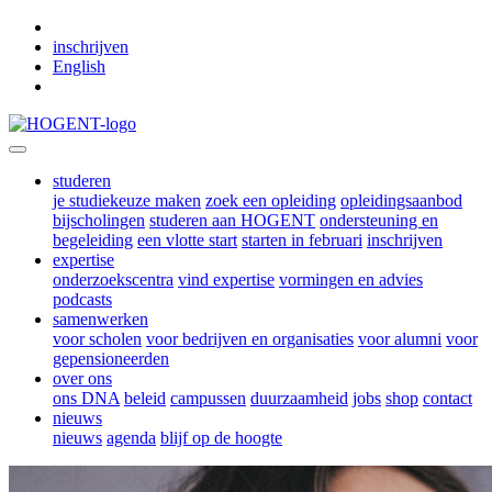
Skip to main content
inschrijven
English
studeren
je studiekeuze maken
zoek een opleiding
opleidingsaanbod
bijscholingen
studeren aan HOGENT
ondersteuning en
begeleiding
een vlotte start
starten in februari
inschrijven
expertise
onderzoekscentra
vind expertise
vormingen en advies
podcasts
samenwerken
voor scholen
voor bedrijven en organisaties
voor alumni
voor
gepensioneerden
over ons
ons DNA
beleid
campussen
duurzaamheid
jobs
shop
contact
nieuws
nieuws
agenda
blijf op de hoogte