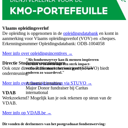
Vlaams opleidingsverlof
De opleiding is opgenomen in de
opleidingsdatabank
en komt in
aanmerking voor Vlaams opleidingsverlof (VOV) en -cheques.
Erkenningsnummer Opleidingsdatabank: ODB-1004058
Meer info over opleidingsincentives →
"Als fondsenwerver kan ik mensen inspireren
Directie Studentenvoorzieningen
om mee te bouwen aan een sterk impact­
Ook onze directie Studentenvoorzieningen (STUVO) biedt
verhaal. Dat maakt het voor jezelf en voor
anderen zo waardevol."
ondersteuning.
Meer info over financieringssteun via STUVO →
Annemie Lemahieu
Major Donor fundraiser bij Caritas
international
VDAB
Werkzoekend? Mogelijk kan je ook rekenen op steun van de
VDAB.
Meer info op VDAB.be →
Dit vonden de deelnemers van het postgraduaat fondsenwerving: