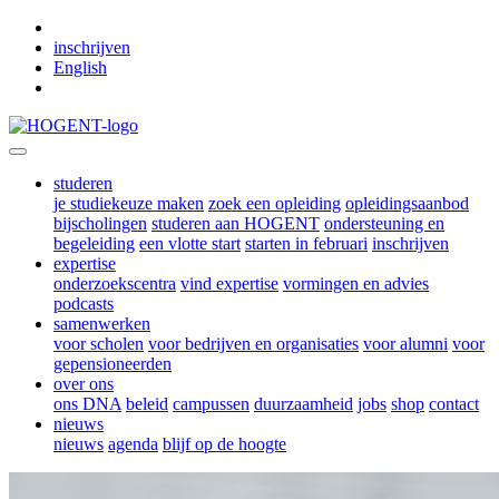
Skip to main content
inschrijven
English
studeren
je studiekeuze maken
zoek een opleiding
opleidingsaanbod
bijscholingen
studeren aan HOGENT
ondersteuning en
begeleiding
een vlotte start
starten in februari
inschrijven
expertise
onderzoekscentra
vind expertise
vormingen en advies
podcasts
samenwerken
voor scholen
voor bedrijven en organisaties
voor alumni
voor
gepensioneerden
over ons
ons DNA
beleid
campussen
duurzaamheid
jobs
shop
contact
nieuws
nieuws
agenda
blijf op de hoogte