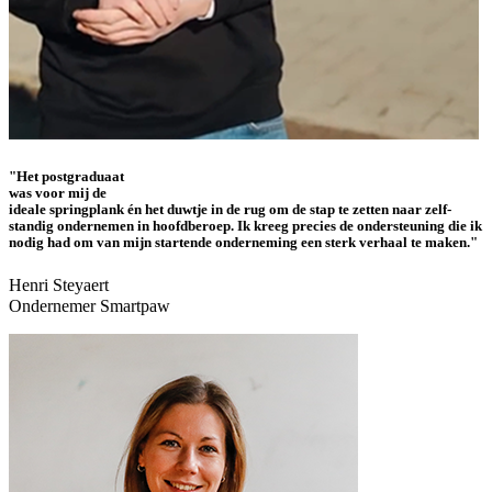
"Het post­graduaat
was voor mij de
ideale spring­plank én het duwtje in de rug om de stap te zetten naar zelf­
standig onder­nemen in hoofd­beroep. Ik kreeg precies de onder­steuning die ik
nodig had om van mijn startende onder­neming een sterk verhaal te maken."
Henri Steyaert
Ondernemer Smartpaw