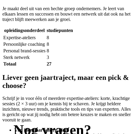
Je maakt deel uit van een hechte groep ondernemers. Je leert van
elkaars lessen en successen en bouwt een netwerk uit dat ook na het
traject blijft meewerken aan je groei.
opleidingsonderdeel
studiepunten
Programma van het postgraduaat ondernemen.
Expertise-ateliers
8
Persoonlijke coaching
8
Personal brand-sessies
8
Sterk netwerk
3
Totaal
27
Liever geen jaartraject, maar een pick &
choose?
Schrijf je in voor één of meerdere expertise-ateliers: korte, krachtige
sessies (2 × 3 uur) om je kennis bij te schaven. Je krijgt heldere
inzichten, nieuwe trends, praktische tools en tips van experten. Alles
is gericht op wat jij nodig hebt om betere keuzes te maken en sneller
vooruit te gaan.
Nog vragen?
Van idee naar scherp plan