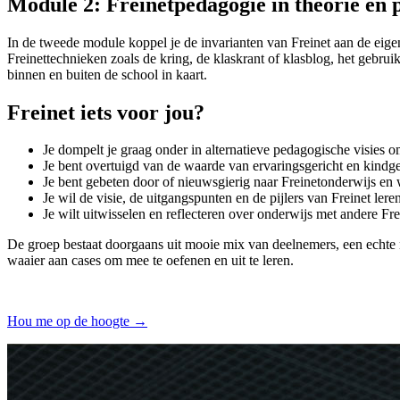
Module 2: Freinetpedagogie in theorie en 
In de tweede module koppel je de invarianten van Freinet aan de eige
Freinettechnieken zoals de kring, de klaskrant of klasblog, het gebrui
binnen en buiten de school in kaart.
Freinet iets voor jou?
Je dompelt je graag onder in alternatieve pedagogische visies o
Je bent overtuigd van de waarde van ervaringsgericht en kindg
Je bent gebeten door of nieuwsgierig naar Freinetonderwijs en w
Je wil de visie, de uitgangspunten en de pijlers van Freinet ler
Je wilt uitwisselen en reflecteren over onderwijs met andere Fr
De groep bestaat doorgaans uit mooie mix van deelnemers, een echte m
waaier aan cases om mee te oefenen en uit te leren.
Hou me op de hoogte →