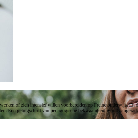
l werken of zich intensief willen voorbereiden op Freinetonderwijs. En 
ten. Een getuigschrift van pedagogische bekwaamheid wordt aangeraden.