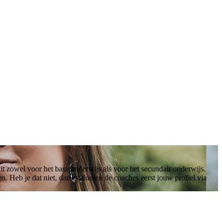
dit zowel voor het basisonderwijs als voor het secundair onderwijs.
 Heb je dat niet, dan evalueren de coaches eerst jouw profiel via