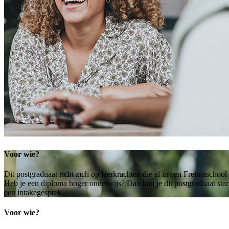
Voor wie?
Dit postgraduaat richt zich op leerkrachten die al in een Freinetschoo
Heb je een diploma hoger onderwijs? Dan kan je dit postgraduaat star
een intakegesprek.
Voor wie?