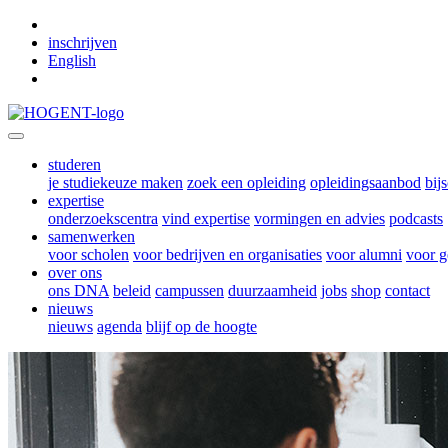
Skip to main content
inschrijven
English
studeren
je studiekeuze maken
zoek een opleiding
opleidingsaanbod
bij
expertise
onderzoekscentra
vind expertise
vormingen en advies
podcasts
samenwerken
voor scholen
voor bedrijven en organisaties
voor alumni
voor g
over ons
ons DNA
beleid
campussen
duurzaamheid
jobs
shop
contact
nieuws
nieuws
agenda
blijf op de hoogte