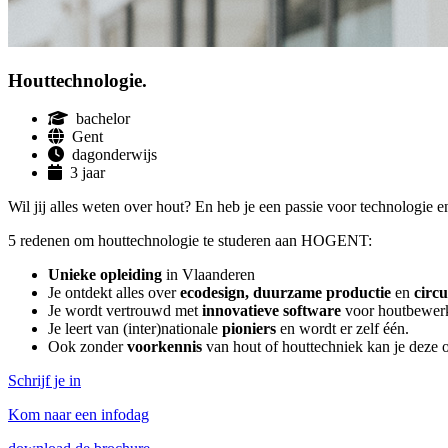
Hout­tech­nologie.
bachelor
Gent
dagonderwijs
3 jaar
Wil jij alles weten over hout? En heb je een passie voor technologie
5 redenen om houttechnologie te studeren aan HOGENT:
Unieke opleiding
in Vlaanderen
Je ontdekt alles over
ecodesign, duurzame productie
en
circu
Je wordt vertrouwd met
innovatieve software
voor houtbewer
Je leert van (inter)nationale
pioniers
en wordt er zelf één.
Ook zonder
voorkennis
van hout of houttechniek kan je deze 
Schrijf je in
Kom naar een infodag