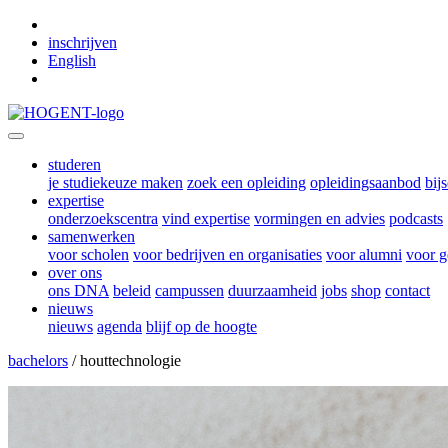
Skip to main content
inschrijven
English
studeren
je studiekeuze maken
zoek een opleiding
opleidingsaanbod
bij
expertise
onderzoekscentra
vind expertise
vormingen en advies
podcasts
samenwerken
voor scholen
voor bedrijven en organisaties
voor alumni
voor g
over ons
ons DNA
beleid
campussen
duurzaamheid
jobs
shop
contact
nieuws
nieuws
agenda
blijf op de hoogte
bachelors
/ houttechnologie