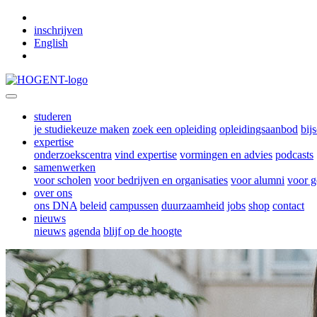
Skip to main content
inschrijven
English
studeren
je studiekeuze maken
zoek een opleiding
opleidingsaanbod
bij
expertise
onderzoekscentra
vind expertise
vormingen en advies
podcasts
samenwerken
voor scholen
voor bedrijven en organisaties
voor alumni
voor g
over ons
ons DNA
beleid
campussen
duurzaamheid
jobs
shop
contact
nieuws
nieuws
agenda
blijf op de hoogte