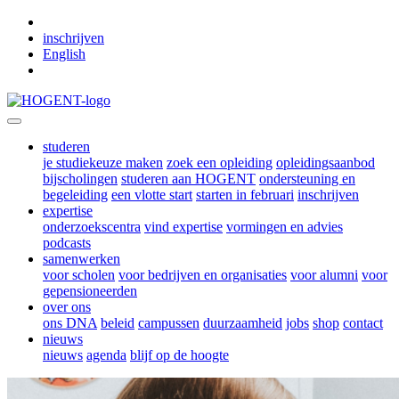
Skip to main content
inschrijven
English
studeren
je studiekeuze maken
zoek een opleiding
opleidingsaanbod
bijscholingen
studeren aan HOGENT
ondersteuning en
begeleiding
een vlotte start
starten in februari
inschrijven
expertise
onderzoekscentra
vind expertise
vormingen en advies
podcasts
samenwerken
voor scholen
voor bedrijven en organisaties
voor alumni
voor
gepensioneerden
over ons
ons DNA
beleid
campussen
duurzaamheid
jobs
shop
contact
nieuws
nieuws
agenda
blijf op de hoogte