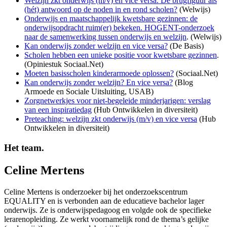
Welzijn zkt onderwijs (m/v) en vice versa. De brugfiguur als
(hét) antwoord op de noden in en rond scholen?
(Welwijs)
Onderwijs en maatschappelijk kwetsbare gezinnen: de
onderwijsopdracht ruim(er) bekeken. HOGENT-onderzoek
naar de samenwerking tussen onderwijs en welzijn
. (Welwijs)
Kan onderwijs zonder welzijn en vice versa?
(De Basis)
Scholen hebben een unieke positie voor kwetsbare gezinnen
.
(Opiniestuk Sociaal.Net)
Moeten basisscholen kinderarmoede oplossen?
(Sociaal.Net)
Kan onderwijs zonder welzijn? En vice versa?
(Blog
Armoede en Sociale Uitsluiting, USAB)
Zorgnetwerkjes voor niet-begeleide minderjarigen: verslag
van een inspiratiedag
(Hub Ontwikkelen in diversiteit)
Preteaching: welzijn zkt onderwijs (m/v) en vice versa
(Hub
Ontwikkelen in diversiteit)
Het team.
Celine Mertens
Celine Mertens is onderzoeker bij het onderzoekscentrum
EQUALITY en is verbonden aan de educatieve bachelor lager
onderwijs. Ze is onderwijspedagoog en volgde ook de specifieke
lerarenopleiding. Ze werkt voornamelijk rond de thema’s gelijke