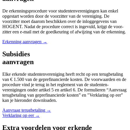
De erkennings­procedure voor studenten­verenigingen kan enkel
opgestart worden door de voor­zitter van de vereniging. De
voorzitter moet daarom beschikken over de inloggegevens van
HOGENT. Nadat de procedure correct is ingevuld, krijgt de voor­
zitter een e-mail met de goed­keuring of afwijzing van de erkenning.
Erkenning aanvragen →
Subsidies
aanvragen
Elke erkende studentenvereniging heeft recht op een terugbetaling
van € 1.500 van de geprefinan­cierde kosten. De voor­waarden en de
procedure vind je terug in het reglement van de studenten­
verenigingen onder artikel 5 en artikel 6. De formulieren “Aanvraag
terug­betaling van geprefinan­cierde kosten” en "Verklaring op eer"
kan je hier­onder downloaden.
Aanvraag terugbetaling →
Verklaring op eer →
Extra voordelen voor erkende