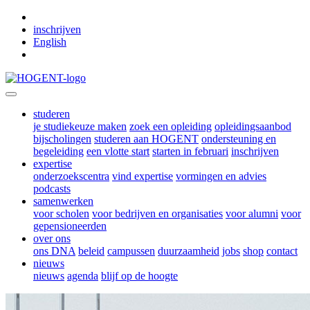
Skip to main content
inschrijven
English
studeren
je studiekeuze maken
zoek een opleiding
opleidingsaanbod
bijscholingen
studeren aan HOGENT
ondersteuning en
begeleiding
een vlotte start
starten in februari
inschrijven
expertise
onderzoekscentra
vind expertise
vormingen en advies
podcasts
samenwerken
voor scholen
voor bedrijven en organisaties
voor alumni
voor
gepensioneerden
over ons
ons DNA
beleid
campussen
duurzaamheid
jobs
shop
contact
nieuws
nieuws
agenda
blijf op de hoogte