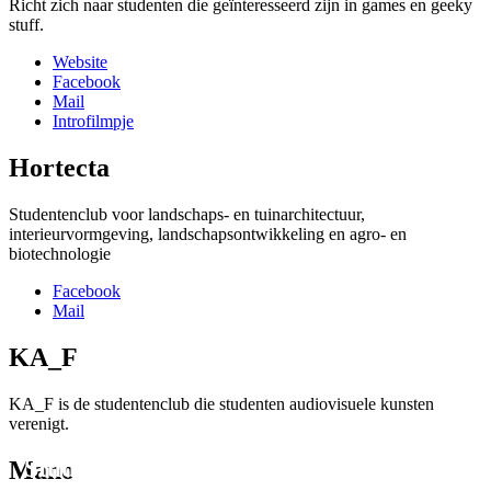
Richt zich naar studenten die geïnteresseerd zijn in games en geeky
stuff.
Website
Facebook
Mail
Introfilmpje
Hortecta
Studentenclub voor landschaps- en tuinarchitectuur,
interieurvormgeving, landschapsontwikkeling en agro- en
biotechnologie
Facebook
Mail
KA_F
KA_F is de studentenclub die studenten audiovisuele kunsten
verenigt.
Studentenverenigingen.
Mano