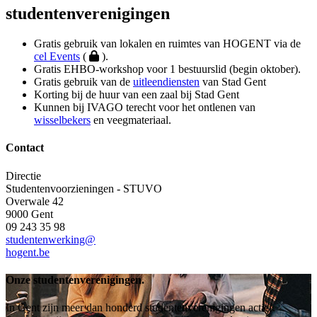
studentenverenigingen
Gratis gebruik van lokalen en ruimtes van HOGENT via de
cel Events
(
).
Gratis EHBO-workshop voor 1 bestuurslid (begin oktober).
Gratis gebruik van de
uitleendiensten
van Stad Gent
Korting bij de huur van een zaal bij Stad Gent
Kunnen bij IVAGO terecht voor het ontlenen van
wisselbekers
en veegmateriaal.
Contact
Directie
Studentenvoorzieningen - STUVO
Overwale 42
9000 Gent
09 243 35 98
studentenwerking@
hogent.be
Onze studentenverenigingen.
In Gent zijn meer dan honderd studentenverenigingen actief.