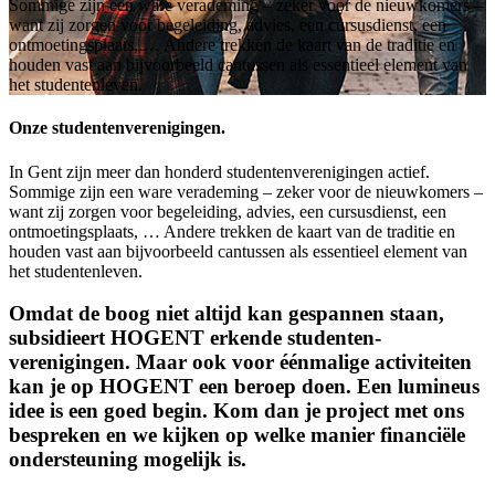
Sommige zijn een ware verademing – zeker voor de nieuwkomers –
want zij zorgen voor begeleiding, advies, een cursusdienst, een
ontmoetingsplaats, … Andere trekken de kaart van de traditie en
houden vast aan bijvoorbeeld cantussen als essentieel element van
het studentenleven.
Onze studentenverenigingen.
In Gent zijn meer dan honderd studentenverenigingen actief.
Sommige zijn een ware verademing – zeker voor de nieuwkomers –
want zij zorgen voor begeleiding, advies, een cursusdienst, een
ontmoetingsplaats, … Andere trekken de kaart van de traditie en
houden vast aan bijvoorbeeld cantussen als essentieel element van
het studentenleven.
Omdat de boog niet altijd kan gespannen staan,
subsidieert HOGENT erkende studenten­
verenigingen. Maar ook voor éénmalige activiteiten
kan je op HOGENT een beroep doen. Een lumineus
idee is een goed begin. Kom dan je project met ons
bespreken en we kijken op welke manier financiële
ondersteuning mogelijk is.