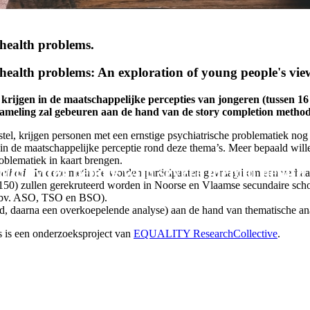
 health problems.
 health problems: An exploration of young people's view
e krijgen in de maatschappelijke percepties van jongeren (tussen 16
zameling zal gebeuren aan de hand van de story completion method
el, krijgen personen met een ernstige psychiatrische problematiek nog 
n in de maatschappelijke perceptie rond deze thema’s. Meer bepaald will
roblematiek in kaart brengen.
munity for people with severe mental health
method.
In deze methode worden participanten gevraagd om een verhaal 
=150) zullen gerekruteerd worden in Noorse en Vlaamse secundaire sch
 (bv. ASO, TSO en BSO).
and, daarna een overkoepelende analyse) aan de hand van thematische an
s is een onderzoeksproject van
EQUALITY ResearchCollective
.