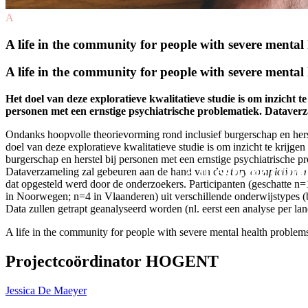
A
A life in the community for people with severe mental
A life in the community for people with severe mental
Het doel van deze exploratieve kwalitatieve studie is om inzicht t
personen met een ernstige psychiatrische problematiek. Dataver
Ondanks hoopvolle theorievorming rond inclusief burgerschap en herst
doel van deze exploratieve kwalitatieve studie is om inzicht te krijge
burgerschap en herstel bij personen met een ernstige psychiatrische p
A life in the com
Dataverzameling zal gebeuren aan de hand van de
story completion 
dat opgesteld werd door de onderzoekers. Participanten (geschatte n
in Noorwegen; n=4 in Vlaanderen) uit verschillende onderwijstypes
Data zullen getrapt geanalyseerd worden (nl. eerst een analyse per l
A life in the community for people with severe mental health problem
Projectcoördinator HOGENT
Jessica De Maeyer