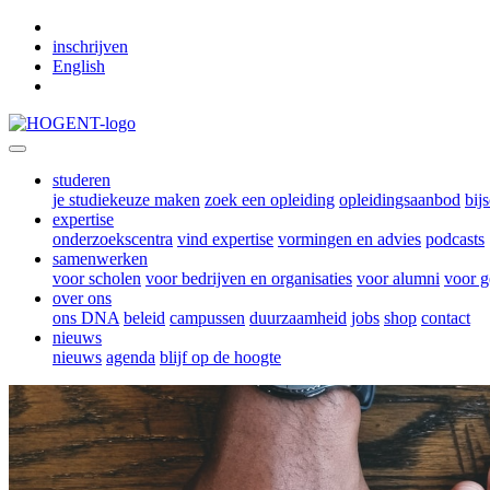
Skip to main content
inschrijven
English
studeren
je studiekeuze maken
zoek een opleiding
opleidingsaanbod
bij
expertise
onderzoekscentra
vind expertise
vormingen en advies
podcasts
samenwerken
voor scholen
voor bedrijven en organisaties
voor alumni
voor g
over ons
ons DNA
beleid
campussen
duurzaamheid
jobs
shop
contact
nieuws
nieuws
agenda
blijf op de hoogte