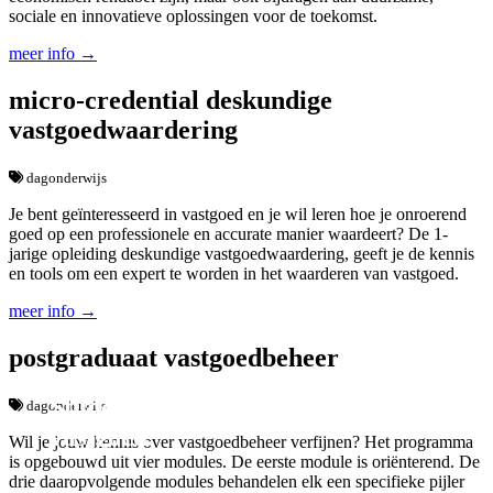
sociale en innovatieve oplossingen voor de toekomst.
meer info →
micro-credential deskundige
vastgoedwaardering
dagonderwijs
Je bent geïnteresseerd in vastgoed en je wil leren hoe je onroerend
goed op een professionele en accurate manier waardeert? De 1-
jarige opleiding deskundige vastgoedwaardering, geeft je de kennis
en tools om een expert te worden in het waarderen van vastgoed.
meer info →
postgraduaat vastgoedbeheer
Studeer verder in
dagonderwijs
vastgoed.
Wil je jouw kennis over vastgoedbeheer verfijnen? Het programma
is opgebouwd uit vier modules. De eerste module is oriënterend. De
drie daaropvolgende modules behandelen elk een specifieke pijler