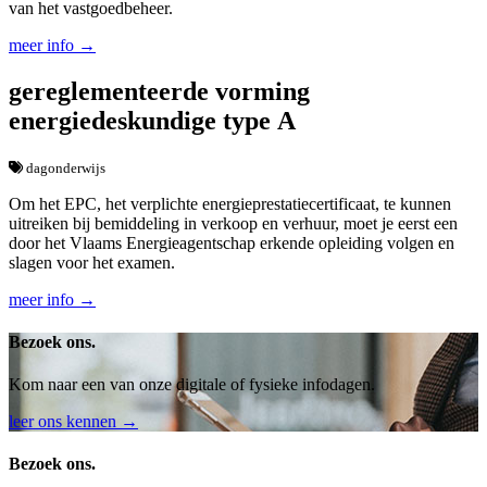
van het vastgoedbeheer.
meer info →
gereglementeerde vorming
energiedeskundige type A
dagonderwijs
Om het EPC, het verplichte energieprestatiecertificaat, te kunnen
uitreiken bij bemiddeling in verkoop en verhuur, moet je eerst een
door het Vlaams Energieagentschap erkende opleiding volgen en
slagen voor het examen.
meer info →
Bezoek ons.
Kom naar een van onze digitale of fysieke infodagen.
leer ons kennen →
Bezoek ons.