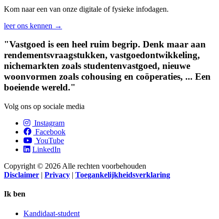
Kom naar een van onze digitale of fysieke infodagen.
leer ons kennen →
"Vastgoed is een heel ruim begrip. Denk maar aan
rendements­vraagstukken, vastgoed­ontwikkeling,
niche­markten zoals studenten­vastgoed, nieuwe
woonvormen zoals cohousing en coöperaties, ... Een
boeiende wereld."
Volg ons op sociale media
Instagram
Facebook
YouTube
LinkedIn
Copyright © 2026 Alle rechten voorbehouden
Disclaimer
|
Privacy
|
Toegankelijkheidsverklaring
Ik ben
Kandidaat-student