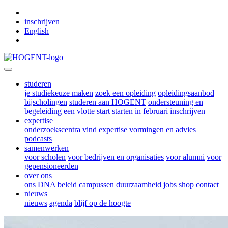
Skip to main content
inschrijven
English
studeren
je studiekeuze maken
zoek een opleiding
opleidingsaanbod
bijscholingen
studeren aan HOGENT
ondersteuning en
begeleiding
een vlotte start
starten in februari
inschrijven
expertise
onderzoekscentra
vind expertise
vormingen en advies
podcasts
samenwerken
voor scholen
voor bedrijven en organisaties
voor alumni
voor
gepensioneerden
over ons
ons DNA
beleid
campussen
duurzaamheid
jobs
shop
contact
nieuws
nieuws
agenda
blijf op de hoogte