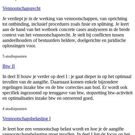
Vennootschapsrecht
Je verdiept je in de werking van vennootschappen, van oprichting
tot ontbinding, inclusief procedures zoals fusie en splitsing. Je leert
aan de hand van het wetboek concrete cases analyseren in de brede
context van het vennootschapsrecht. Je stelt bij conflicten tussen
aandeelhouders of bestuurders heldere, doelgerichte en juridische
oplossingen voor.
5 studiepunten
Btw II
In deel II bouw je verder op deel I : je gaat dieper in op het optimaal
invullen van de aangifte. Daarnaast komen enkele bijzondere
regelingen inzake btw en de btw correcties aan bod. Er wordt ook
specifiek ingezoomd op teruggave van btw, stopzetting btw-activiteit
en optimalisaties inzake btw en onroerend goed.
4 studiepunten
Vennootschapsbelasting I
Je leert hoe een vennootschap belast wordt en hoe je de aangifte
vennootschapsbelasting moet invullen. In deel I ligt de focus op het