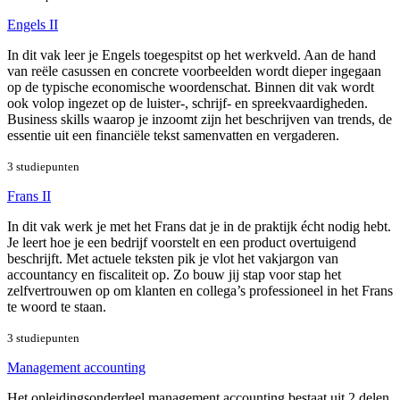
Engels II
In dit vak leer je Engels toegespitst op het werkveld. Aan de hand
van reële casussen en concrete voorbeelden wordt dieper ingegaan
op de typische economische woordenschat. Binnen dit vak wordt
ook volop ingezet op de luister-, schrijf- en spreekvaardigheden.
Business skills waarop je inzoomt zijn het beschrijven van trends, de
essentie uit een financiële tekst samenvatten en vergaderen.
3 studiepunten
Frans II
In dit vak werk je met het Frans dat je in de praktijk écht nodig hebt.
Je leert hoe je een bedrijf voorstelt en een product overtuigend
beschrijft. Met actuele teksten pik je vlot het vakjargon van
accountancy en fiscaliteit op. Zo bouw jij stap voor stap het
zelfvertrouwen op om klanten en collega’s professioneel in het Frans
te woord te staan.
3 studiepunten
Management accounting
Het opleidingsonderdeel management accounting bestaat uit 2 delen.