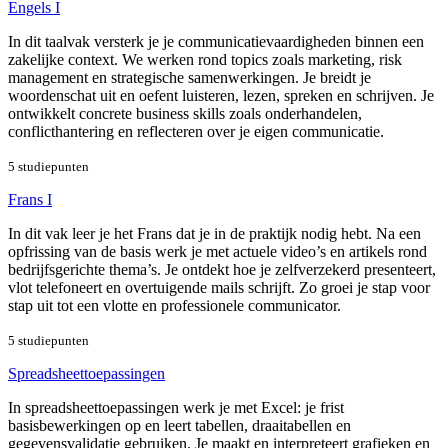
Engels I
In dit taalvak versterk je je communicatievaardigheden binnen een
zakelijke context. We werken rond topics zoals marketing, risk
management en strategische samenwerkingen. Je breidt je
woordenschat uit en oefent luisteren, lezen, spreken en schrijven. Je
ontwikkelt concrete business skills zoals onderhandelen,
conflicthantering en reflecteren over je eigen communicatie.
5 studiepunten
Frans I
In dit vak leer je het Frans dat je in de praktijk nodig hebt. Na een
opfrissing van de basis werk je met actuele video’s en artikels rond
bedrijfsgerichte thema’s. Je ontdekt hoe je zelfverzekerd presenteert,
vlot telefoneert en overtuigende mails schrijft. Zo groei je stap voor
stap uit tot een vlotte en professionele communicator.
5 studiepunten
Spreadsheettoepassingen
In spreadsheettoepassingen werk je met Excel: je frist
basisbewerkingen op en leert tabellen, draaitabellen en
gegevensvalidatie gebruiken. Je maakt en interpreteert grafieken en