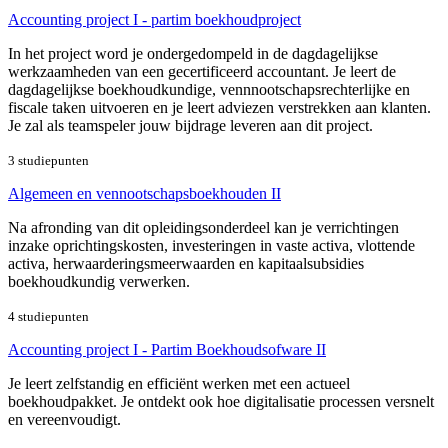
Accounting project I - partim boekhoudproject
In het project word je ondergedompeld in de dagdagelijkse
werkzaamheden van een gecertificeerd accountant. Je leert de
dagdagelijkse boekhoudkundige, vennnootschapsrechterlijke en
fiscale taken uitvoeren en je leert adviezen verstrekken aan klanten.
Je zal als teamspeler jouw bijdrage leveren aan dit project.
3 studiepunten
Algemeen en vennootschapsboekhouden II
Na afronding van dit opleidingsonderdeel kan je verrichtingen
inzake oprichtingskosten, investeringen in vaste activa, vlottende
activa, herwaarderingsmeerwaarden en kapitaalsubsidies
boekhoudkundig verwerken.
4 studiepunten
Accounting project I - Partim Boekhoudsofware II
Je leert zelfstandig en efficiënt werken met een actueel
boekhoudpakket. Je ontdekt ook hoe digitalisatie processen versnelt
en vereenvoudigt.