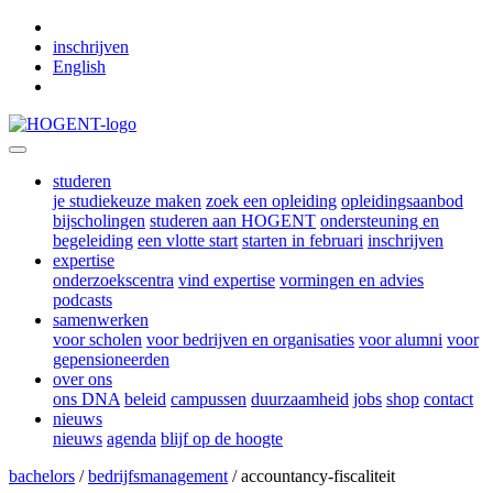
Skip to main content
inschrijven
English
studeren
je studiekeuze maken
zoek een opleiding
opleidingsaanbod
bijscholingen
studeren aan HOGENT
ondersteuning en
begeleiding
een vlotte start
starten in februari
inschrijven
expertise
onderzoekscentra
vind expertise
vormingen en advies
podcasts
samenwerken
voor scholen
voor bedrijven en organisaties
voor alumni
voor
gepensioneerden
over ons
ons DNA
beleid
campussen
duurzaamheid
jobs
shop
contact
nieuws
nieuws
agenda
blijf op de hoogte
bachelors
/
bedrijfsmanagement
/ accountancy-fiscaliteit