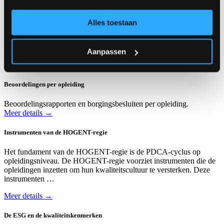
De HOGENT-visie op kwaliteit
Alles toestaan
Aan HOGENT werken alle collega’s vanuit een open houding
samen, in interactie met alle belanghebbenden, aan kwaliteit door
mee te denken en hun inzichten naar voor te brengen. Ze durven …
Aanpassen
Meer details →
Beoordelingen per opleiding
Beoordelingsrapporten en borgingsbesluiten per opleiding.
Meer details →
Instrumenten van de HOGENT-regie
Het fundament van de HOGENT-regie is de PDCA-cyclus op
opleidingsniveau. De HOGENT-regie voorziet instrumenten die de
opleidingen inzetten om hun kwaliteitscultuur te versterken. Deze
instrumenten …
Meer details →
De ESG en de kwaliteitskenmerken