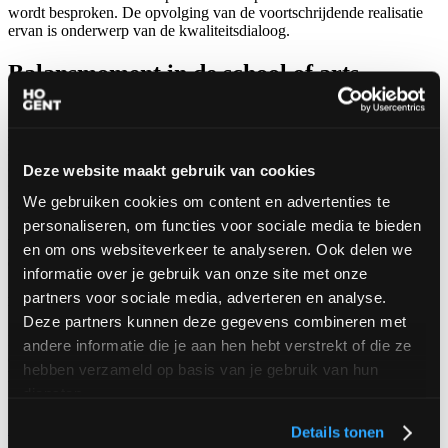
wordt besproken. De opvolging van de voortschrijdende realisatie
ervan is onderwerp van de kwaliteitsdialoog.
Balansmoment in de school of arts
De school of arts organiseert voor haar opleidingen binnen de
zesjarige kwaliteitscyclus een kwaliteitsbeoordeling in
samenwerking met een externe revieworganisatie specifiek voor het
onderwijs in de kunsten. Het daaruit resulterende verslag wordt
Deze website maakt gebruik van cookies
samen met een voorstel tot borgingsbesluit ter beslissing voorgelegd
We gebruiken cookies om content en advertenties te
aan het bestuurscollege.
personaliseren, om functies voor sociale media te bieden
Vond je deze pagina al de max? Check dan zeker ook deze
en om ons websiteverkeer te analyseren. Ook delen we
eens.
informatie over je gebruik van onze site met onze
partners voor sociale media, adverteren en analyse.
Kwaliteitsvol onderwijs
Deze partners kunnen deze gegevens combineren met
HOGENT, da's kwaliteit. Aan HOGENT werken we vanuit een
andere informatie die je aan hen hebt verstrekt of die ze
open houding samen aan die kwaliteit. We durven experimenteren,
hebben verzameld op basis van je gebruik van hun
leren graag uit fouten, zijn zelfkritisch en staan open voor feedback.
diensten.
…
Meer details →
Details tonen