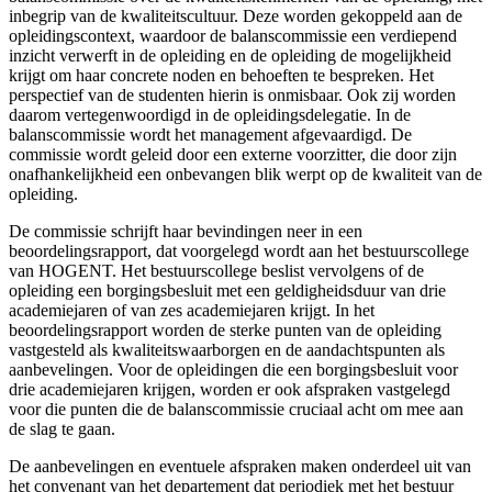
inbegrip van de kwaliteitscultuur. Deze worden gekoppeld aan de
opleidingscontext, waardoor de balanscommissie een verdiepend
inzicht verwerft in de opleiding en de opleiding de mogelijkheid
krijgt om haar concrete noden en behoeften te bespreken. Het
perspectief van de studenten hierin is onmisbaar. Ook zij worden
daarom vertegenwoordigd in de opleidingsdelegatie. In de
balanscommissie wordt het management afgevaardigd. De
commissie wordt geleid door een externe voorzitter, die door zijn
onafhankelijkheid een onbevangen blik werpt op de kwaliteit van de
opleiding.
De commissie schrijft haar bevindingen neer in een
beoordelingsrapport, dat voorgelegd wordt aan het bestuurscollege
van HOGENT. Het bestuurscollege beslist vervolgens of de
opleiding een borgingsbesluit met een geldigheidsduur van drie
academiejaren of van zes academiejaren krijgt. In het
beoordelingsrapport worden de sterke punten van de opleiding
vastgesteld als kwaliteitswaarborgen en de aandachtspunten als
aanbevelingen. Voor de opleidingen die een borgingsbesluit voor
drie academiejaren krijgen, worden er ook afspraken vastgelegd
voor die punten die de balanscommissie cruciaal acht om mee aan
de slag te gaan.
De aanbevelingen en eventuele afspraken maken onderdeel uit van
het convenant van het departement dat periodiek met het bestuur