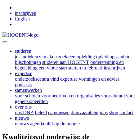
Skip to main content
inschrijven
English
studeren
je studiekeuze maken
zoek een opleiding
opleidingsaanbod
bijscholingen
studeren aan HOGENT
ondersteuning en
begeleiding
een vlotte start
starten in februari
inschrijven
expertise
onderzoekscentra
vind expertise
vormingen en advies
podcasts
samenwerken
voor scholen
voor bedrijven en organisaties
voor alumni
voor
gepensioneerden
over ons
ons DNA
beleid
campussen
duurzaamheid
jobs
shop
contact
nieuws
nieuws
agenda
blijf op de hoogte
Kwaliteitsvol onderwijs: de