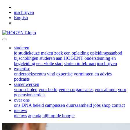
Skip to main content
inschrijven
English
studeren
je studiekeuze maken
zoek een opleiding
opleidingsaanbod
bijscholingen
studeren aan HOGENT
ondersteuning en
begeleiding
een vlotte start
starten in februari
inschrijven
expertise
onderzoekscentra
vind expertise
vormingen en advies
podcasts
samenwerken
voor scholen
voor bedrijven en organisaties
voor alumni
voor
gepensioneerden
over ons
ons DNA
beleid
campussen
duurzaamheid
jobs
shop
contact
nieuws
nieuws
agenda
blijf op de hoogte