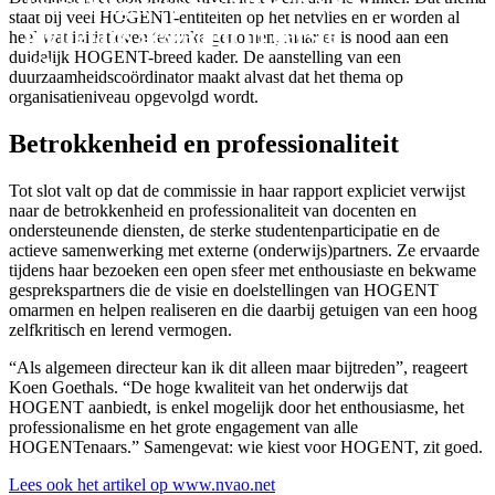
Instellingsreview: HOGENT
staat bij veel HOGENT-entiteiten op het netvlies en er worden al
met glans geslaagd in eerste
heel wat initiatieven ter zake genomen, maar er is nood aan een
duidelijk HOGENT-breed kader. De aanstelling van een
zit.
duurzaamheidscoördinator maakt alvast dat het thema op
organisatieniveau opgevolgd wordt.
Betrokkenheid en professionaliteit
Tot slot valt op dat de commissie in haar rapport expliciet verwijst
naar de betrokkenheid en professionaliteit van docenten en
ondersteunende diensten, de sterke studentenparticipatie en de
actieve samenwerking met externe (onderwijs)partners. Ze ervaarde
tijdens haar bezoeken een open sfeer met enthousiaste en bekwame
gesprekspartners die de visie en doelstellingen van HOGENT
omarmen en helpen realiseren en die daarbij getuigen van een hoog
zelfkritisch en lerend vermogen.
“Als algemeen directeur kan ik dit alleen maar bijtreden”, reageert
Koen Goethals. “De hoge kwaliteit van het onderwijs dat
HOGENT aanbiedt, is enkel mogelijk door het enthousiasme, het
professionalisme en het grote engagement van alle
HOGENTenaars.” Samengevat: wie kiest voor HOGENT, zit goed.
Lees ook het artikel op www.nvao.net