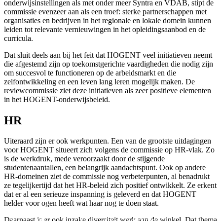
onderwijsinstellingen als met onder meer Syntra en VDAB, stipt de
commissie evenzeer aan als een troef: sterke partnerschappen met
organisaties en bedrijven in het regionale en lokale domein kunnen
leiden tot relevante vernieuwingen in het opleidingsaanbod en de
curricula.
Dat sluit deels aan bij het feit dat HOGENT veel initiatieven neemt
die afgestemd zijn op toekomstgerichte vaardigheden die nodig zijn
om succesvol te functioneren op de arbeidsmarkt en die
zelfontwikkeling en een leven lang leren mogelijk maken. De
reviewcommissie ziet deze initiatieven als zeer positieve elementen
in het HOGENT-onderwijsbeleid.
HR
Uiteraard zijn er ook werkpunten. Een van de grootste uitdagingen
voor HOGENT situeert zich volgens de commissie op HR-vlak. Zo
is de werkdruk, mede veroorzaakt door de stijgende
studentenaantallen, een belangrijk aandachtspunt. Ook op andere
HR-domeinen ziet de commissie nog verbeterpunten, al benadrukt
ze tegelijkertijd dat het HR-beleid zich positief ontwikkelt. Ze erkent
dat er al een serieuze inspanning is geleverd en dat HOGENT
helder voor ogen heeft wat haar nog te doen staat.
Daarnaast is er ook inzake diversiteit werk aan de winkel. Dat thema