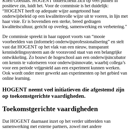
Koen Goethals. HOGENT onderscheidt zich op veel punten in
positieve zin, luidt het. Voor de commissie is het duidelijk:
“HOGENT heeft op adequate wijze aangetoond haar
onderwijsbeleid op een kwaliteitsvolle wijze uit te voeren, in lijn met
haar visie. Er is bovendien een sterke, breed gedragen
kwaliteitscultuur, gericht op overleg, samenwerking en verbetering."
De commissie spreekt in haar rapport voorts van “mooie
voorbeelden van (informele) onderwijsprofessionalisering” en stelt
vast dat HOGENT op het vlak van een nieuw, transparant
kennisdelingssysteem aan de vooravond staat van een belangrijke
ontwikkeling. Zo bouwt de hogeschool aan een onderwijsincubator
om kennis te valoriseren voor onderwijsinnovatie, waarbij collega’s
voor een periode vrijgesteld aan een experiment kunnen werken.
Ook wordt onder meer gewerkt aan experimenten op het gebied van
online learning.
HOGENT neemt veel initiatieven die afgestemd zijn
op toekomstgerichte vaardigheden.
Toekomstgerichte vaardigheden
Dat HOGENT daarnaast inzet op het verder uitbreiden van
samenwerking met externe partners, zowel met andere