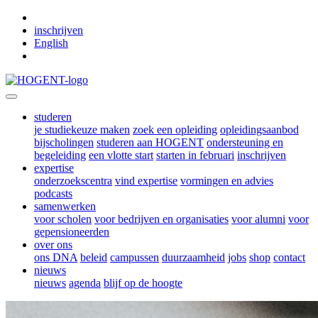
Skip to main content
inschrijven
English
studeren
je studiekeuze maken
zoek een opleiding
opleidingsaanbod
bijscholingen
studeren aan HOGENT
ondersteuning en
begeleiding
een vlotte start
starten in februari
inschrijven
expertise
onderzoekscentra
vind expertise
vormingen en advies
podcasts
samenwerken
voor scholen
voor bedrijven en organisaties
voor alumni
voor
gepensioneerden
over ons
ons DNA
beleid
campussen
duurzaamheid
jobs
shop
contact
nieuws
nieuws
agenda
blijf op de hoogte