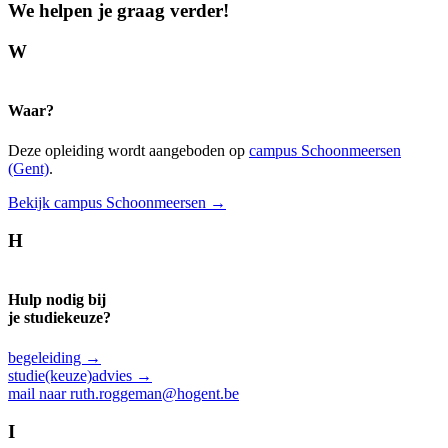
We helpen je graag verder!
W
Waar?
Deze opleiding wordt aangeboden op
campus Schoonmeersen
(Gent)
.
Bekijk campus Schoonmeersen →
H
Hulp nodig bij
je studiekeuze?
begeleiding →
studie(keuze)advies →
mail naar ruth.roggeman@hogent.be
I