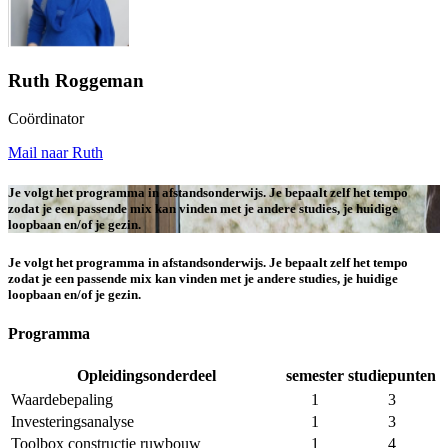
Ruth Roggeman
Coördinator
Mail naar Ruth
Je volgt het programma in afstandsonderwijs. Je bepaalt zelf het tempo
zodat je een passende mix kan vinden met je andere studies, je huidige
loopbaan en/of je gezin.
Je volgt het programma in afstandsonderwijs. Je bepaalt zelf het tempo
zodat je een passende mix kan vinden met je andere studies, je huidige
loopbaan en/of je gezin.
Programma
Opleidingsonderdeel
semester
studiepunten
Programma van de micro-credential financiële planning voor particuli
Waardebepaling
1
3
Investeringsanalyse
1
3
Toolbox constructie ruwbouw
1
4