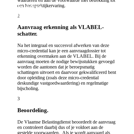
waarderen en aan de voorwaarde met betrekking tot
Deskundige
een basispraktijkervaring.
vastgoedwaardering.
2
Aanvraag erkenning als VLABEL-
schatter.
Na het integraal en succesvol afwerken van deze
micro-credential kan je een aanvraag­dossier tot
erkenning overmaken aan de VLABEL. Bij de
aanvraag moeten de nodige bewijs­stukken gevoegd
worden die aantonen dat je beroeps­matig
schattingen uitvoert en daarvoor gekwalifi­ceerd bent
door opleiding (zoals deze micro-credential
deskundige vastgoed­waardering) en regelmatige
bijscholing.
3
Beoordeling.
De Vlaamse Belastingdienst beoordeelt de aanvraag
en controleert daarbij dus of je voldoet aan de
gestelde voorwaarden. Als je wordt aanvaard als