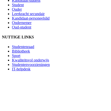
Kandidaat-student
Student
Ouder
Leerkracht secundair
Kandidaat-personeelslid
Ondernemer
Oud-student
NUTTIGE LINKS
Studentenraad
Bibliotheek
Sport
Kwaliteitsvol onderwijs
Studentenvoorzieningen
IT-helpdesk