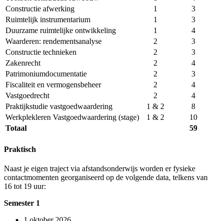
Constructie afwerking
1
3
Ruimtelijk instrumentarium
1
3
Duurzame ruimtelijke ontwikkeling
1
4
Waarderen: rendementsanalyse
2
3
Constructie technieken
2
3
Zakenrecht
2
4
Patrimoniumdocumentatie
2
3
Fiscaliteit en vermogensbeheer
2
4
Vastgoedrecht
2
4
Praktijkstudie vastgoedwaardering
1 & 2
8
Werkplekleren Vastgoedwaardering (stage)
1 & 2
10
Totaal
59
Praktisch
Naast je eigen traject via afstands­onderwijs worden er fysieke
contact­momenten georganiseerd op de volgende data, telkens van
16 tot 19 uur:
Semester 1
1 oktober 2026