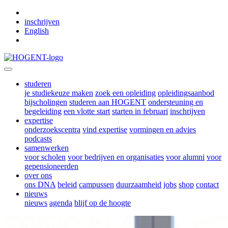
Skip to main content
inschrijven
English
studeren
je studiekeuze maken
zoek een opleiding
opleidingsaanbod
bijscholingen
studeren aan HOGENT
ondersteuning en
begeleiding
een vlotte start
starten in februari
inschrijven
expertise
onderzoekscentra
vind expertise
vormingen en advies
podcasts
samenwerken
voor scholen
voor bedrijven en organisaties
voor alumni
voor
gepensioneerden
over ons
ons DNA
beleid
campussen
duurzaamheid
jobs
shop
contact
nieuws
nieuws
agenda
blijf op de hoogte