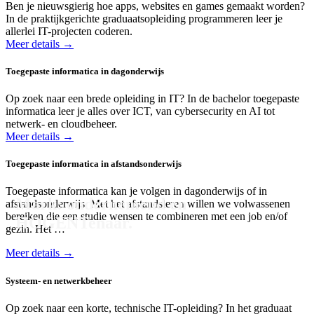
Ben je nieuwsgierig hoe apps, websites en games gemaakt worden?
In de praktijkgerichte graduaatsopleiding programmeren leer je
allerlei IT-projecten coderen.
Meer details →
Toegepaste informatica in dagonderwijs
Op zoek naar een brede opleiding in IT? In de bachelor toegepaste
informatica leer je alles over ICT, van cybersecurity en AI tot
netwerk- en cloudbeheer.
Meer details →
Toegepaste informatica in afstandsonderwijs
Toegepaste informatica kan je volgen in dagonderwijs of in
Mark: ondernemend en
afstandsonderwijs. Met het afstandsleren willen we volwassenen
bereiken die een studie wensen te combineren met een job en/of
HOGENTenaar.
gezin. Het …
Meer details →
Systeem- en netwerkbeheer
Op zoek naar een korte, technische IT-opleiding? In het graduaat