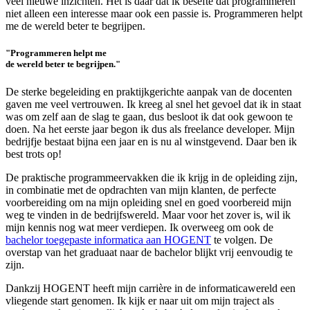
veel nieuwe inzichten. Het is daar dat ik besefte dat programmeren
niet alleen een interesse maar ook een passie is. Programmeren helpt
me de wereld beter te begrijpen.
"Programmeren helpt me
de wereld beter te begrijpen."
De sterke begeleiding en praktijkgerichte aanpak van de docenten
gaven me veel vertrouwen. Ik kreeg al snel het gevoel dat ik in staat
was om zelf aan de slag te gaan, dus besloot ik dat ook gewoon te
doen. Na het eerste jaar begon ik dus als freelance developer. Mijn
bedrijfje bestaat bijna een jaar en is nu al winstgevend. Daar ben ik
best trots op!
De praktische programmeervakken die ik krijg in de opleiding zijn,
in combinatie met de opdrachten van mijn klanten, de perfecte
voorbereiding om na mijn opleiding snel en goed voorbereid mijn
weg te vinden in de bedrijfswereld. Maar voor het zover is, wil ik
mijn kennis nog wat meer verdiepen. Ik overweeg om ook de
bachelor toegepaste informatica aan HOGENT
te volgen. De
overstap van het graduaat naar de bachelor blijkt vrij eenvoudig te
zijn.
Dankzij HOGENT heeft mijn carrière in de informaticawereld een
vliegende start genomen. Ik kijk er naar uit om mijn traject als