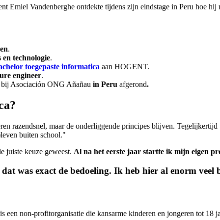
ent Emiel Vandenberghe ontdekte tijdens zijn eindstage in Peru hoe hi
pen
.
 en technologie
.
achelor toegepaste informatica
aan HOGENT.
ture engineer
.
e
bij Asociación ONG Añañau
in Peru
afgerond
.
ca?
ren razendsnel, maar de onderliggende principes blijven. Tegelijkertij
leven buiten school."
de juiste keuze geweest.
Al na het eerste jaar startte ik mijn eigen p
 dat was exact de bedoeling. Ik heb hier al enorm veel 
 is een non-profit­organisatie die kansarme kinderen en jongeren tot 18 