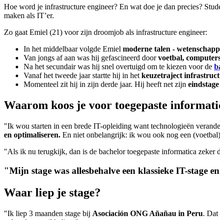
Hoe word je infrastructure engineer? En wat doe je dan precies? Stud
maken als IT’er.
Zo gaat Emiel (21) voor zijn droomjob als infrastructure engineer:
In het middelbaar volgde Emiel
moderne talen - wetenschap
Van jongs af aan was hij gefascineerd door
voetbal, computers
Na het secundair was hij snel overtuigd om te kiezen voor de
b
Vanaf het tweede jaar startte hij in het
keuzetraject infrastruc
Momenteel zit hij in zijn derde jaar. Hij heeft net zijn
eindstag
Waarom koos je voor toegepaste informati
"Ik wou starten in een brede IT-opleiding want technologieën verande
en optimaliseren.
En niet onbelangrijk: ik wou ook nog een (voetbal)
"Als ik nu terugkijk, dan is de bachelor toegepaste informatica zeker 
"Mijn stage was allesbehalve een klassieke IT-stage en
Waar liep je stage?
"Ik liep 3 maanden stage bij
Asociación ONG Añañau in Peru
. Dat