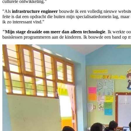
culturele ontwikkeling."
"Als
infrastructure engineer
bouwde ik een volledig nieuwe website v
feite is dat een opdracht die buiten mijn specialisatiedomein lag, maa
ik zo interessant vind."
"Mijn stage draaide om meer dan alleen technologie
. Ik werkte o
basislessen programmeren aan de kinderen. Ik bouwde een band op met