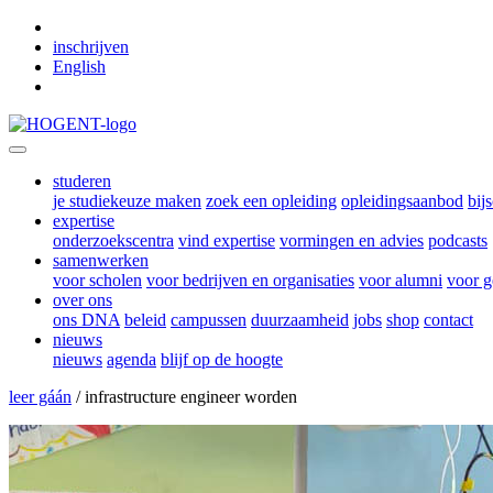
Skip to main content
inschrijven
English
studeren
je studiekeuze maken
zoek een opleiding
opleidingsaanbod
bij
expertise
onderzoekscentra
vind expertise
vormingen en advies
podcasts
samenwerken
voor scholen
voor bedrijven en organisaties
voor alumni
voor g
over ons
ons DNA
beleid
campussen
duurzaamheid
jobs
shop
contact
nieuws
nieuws
agenda
blijf op de hoogte
leer gáán
/ infrastructure engineer worden