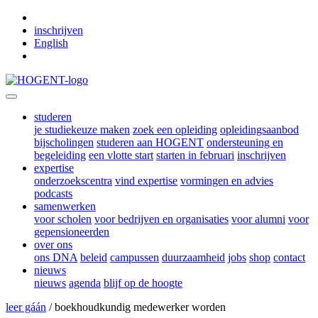
Skip to main content
inschrijven
English
studeren
je studiekeuze maken
zoek een opleiding
opleidingsaanbod
bijscholingen
studeren aan HOGENT
ondersteuning en
begeleiding
een vlotte start
starten in februari
inschrijven
expertise
onderzoekscentra
vind expertise
vormingen en advies
podcasts
samenwerken
voor scholen
voor bedrijven en organisaties
voor alumni
voor
gepensioneerden
over ons
ons DNA
beleid
campussen
duurzaamheid
jobs
shop
contact
nieuws
nieuws
agenda
blijf op de hoogte
leer gáán
/ boekhoudkundig medewerker worden