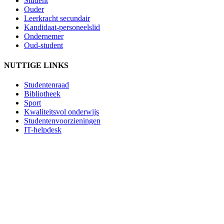
Student
Ouder
Leerkracht secundair
Kandidaat-personeelslid
Ondernemer
Oud-student
NUTTIGE LINKS
Studentenraad
Bibliotheek
Sport
Kwaliteitsvol onderwijs
Studentenvoorzieningen
IT-helpdesk