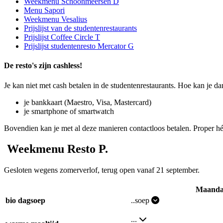
Weekmenu Schoonmeersen D
Menu Sapori
Weekmenu Vesalius
Prijslijst van de studentenrestaurants
Prijslijst Coffee Circle T
Prijslijst studentenresto Mercator G
De resto's zijn cashless!
Je kan niet met cash betalen in de studen­ten­res­tau­rants. Hoe kan je d
je bankkaart (Maestro, Visa, Mastercard)
je smartphone of smartwatch
Bovendien kan je met al deze manieren contact­loos betalen. Proper hé
Weekmenu Resto P.
Gesloten wegens zomerverlof, terug open vanaf 21 september.
Weekmenu resto Schoonmeersen P.
Maand
bio dagsoep
..soep
...