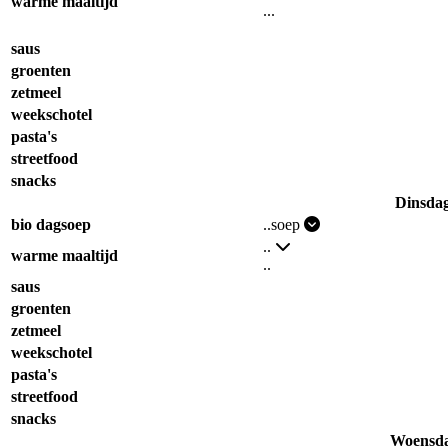
warme maaltijd
...
saus
groenten
zetmeel
weekschotel
pasta's
streetfood
snacks
Dinsda
bio dagsoep
..soep
..
warme maaltijd
..
saus
groenten
zetmeel
weekschotel
pasta's
streetfood
snacks
Woensd