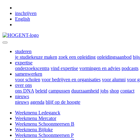
Skip to main content
inschrijven
English
studeren
je studiekeuze maken
zoek een opleiding
opleidingsaanbod
bij
expertise
onderzoekscentra
vind expertise
vormingen en advies
podcasts
samenwerken
voor scholen
voor bedrijven en organisaties
voor alumni
voor g
over ons
ons DNA
beleid
campussen
duurzaamheid
jobs
shop
contact
nieuws
nieuws
agenda
blijf op de hoogte
Weekmenu Ledeganck
Weekmenu Mercator
Weekmenu Schoonmeersen B
Weekmenu Bijloke
Weekmenu Schoonmeersen P