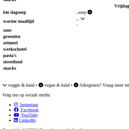
Vrijda
bio dagsoep
..soep
...
warme maaltijd
..
saus
groenten
zetmeel
weekschotel
pasta's
streetfood
snacks
veggie & halal •
vegan & halal •
Allergenen? Vraag meer inf
Volg ons op sociale media
Instagram
Facebook
YouTube
LinkedIn