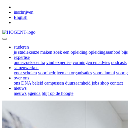
Skip to main content
inschrijven
English
studeren
je studiekeuze maken
zoek een opleiding
opleidingsaanbod
bij
expertise
onderzoekscentra
vind expertise
vormingen en advies
podcasts
samenwerken
voor scholen
voor bedrijven en organisaties
voor alumni
voor g
over ons
ons DNA
beleid
campussen
duurzaamheid
jobs
shop
contact
nieuws
nieuws
agenda
blijf op de hoogte