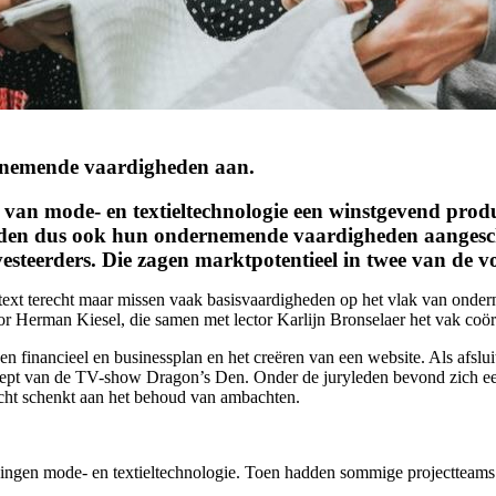
ernemende vaardigheden aan.
en van mode- en textieltechnologie een winstgevend pr
rden dus ook hun ondernemende vaardigheden aangesch
steerders. Die zagen marktpotentieel in twee van de vo
ext terecht maar missen vaak basisvaardigheden op het vlak van onder
tor Herman Kiesel, die samen met lector Karlijn Bronselaer het vak coör
n financieel en businessplan en het creëren van een website. Als afslui
cept van de TV-show Dragon’s Den. Onder de juryleden bevond zich ee
acht schenkt aan het behoud van ambachten.
eidingen mode- en textieltechnologie. Toen hadden sommige projectteam