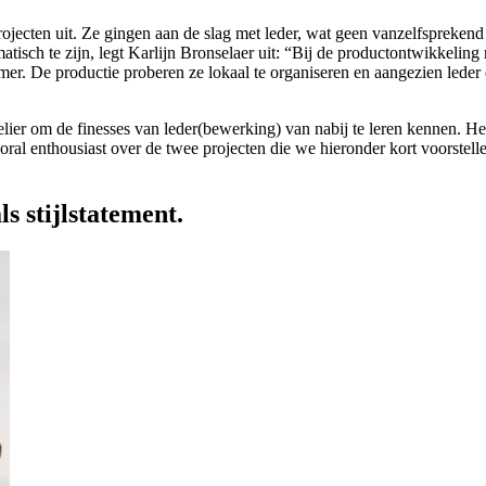
rojecten uit. Ze gingen aan de slag met leder, wat geen vanzelfsprekend 
tisch te zijn, legt Karlijn Bronselaer uit: “Bij de productontwikkeling
er. De productie proberen ze lokaal te organiseren en aangezien leder ee
telier om de finesses van leder(bewerking) van nabij te leren kennen. He
ooral enthousiast over de twee projecten die we hieronder kort voorstel
s stijlstatement.