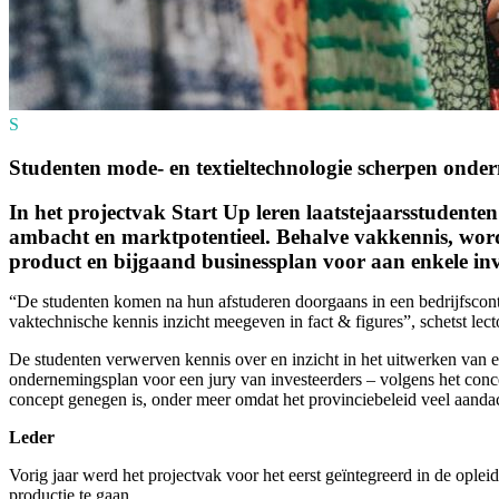
S
Studenten mode- en textieltechnologie scherpen ond
In het projectvak Start Up leren laatstejaarsstudent
ambacht en marktpotentieel. Behalve vakkennis, wo
product en bijgaand businessplan voor aan enkele inve
“De studenten komen na hun afstuderen doorgaans in een bedrijfscont
vaktechnische kennis inzicht meegeven in fact & figures”, schetst lec
De studenten verwerven kennis over en inzicht in het uitwerken van ee
ondernemingsplan voor een jury van investeerders – volgens het con
concept genegen is, onder meer omdat het provinciebeleid veel aand
Leder
Vorig jaar werd het projectvak voor het eerst geïntegreerd in de opl
productie te gaan.