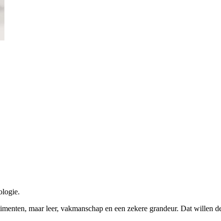
chnologie scherpen ondernemende vaardighe
ologie.
rtimenten, maar leer, vakmanschap en een zekere grandeur. Dat willen d