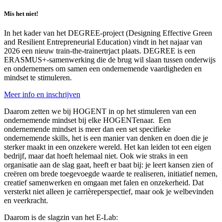
Mis het niet!
In het kader van het DEGREE-project (Designing Effective Green
and Resilient Entrepreneurial Education) vindt in het najaar van
2026 een nieuw train-the-trainertrjact plaats. DEGREE is een
ERASMUS+-samenwerking die de brug wil slaan tussen onderwijs
en ondernemers om samen een ondernemende vaardigheden en
mindset te stimuleren.
Meer info en inschrijven
Daarom zetten we bij HOGENT in op het stimuleren van een
ondernemende mindset bij elke HOGENTenaar. Een
ondernemende mindset is meer dan een set specifieke
ondernemende skills, het is een manier van denken en doen die je
sterker maakt in een onzekere wereld. Het kan leiden tot een eigen
bedrijf, maar dat hoeft helemaal niet. Ook wie straks in een
organisatie aan de slag gaat, heeft er baat bij: je leert kansen zien of
creëren om brede toegevoegde waarde te realiseren, initiatief nemen,
creatief samenwerken en omgaan met falen en onzekerheid. Dat
versterkt niet alleen je carrièreperspectief, maar ook je welbevinden
en veerkracht.
Daarom is de slagzin van het E-Lab: