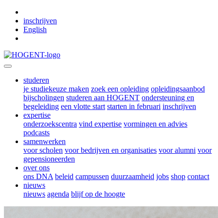
Skip to main content
inschrijven
English
studeren
je studiekeuze maken
zoek een opleiding
opleidingsaanbod
bijscholingen
studeren aan HOGENT
ondersteuning en
begeleiding
een vlotte start
starten in februari
inschrijven
expertise
onderzoekscentra
vind expertise
vormingen en advies
podcasts
samenwerken
voor scholen
voor bedrijven en organisaties
voor alumni
voor
gepensioneerden
over ons
ons DNA
beleid
campussen
duurzaamheid
jobs
shop
contact
nieuws
nieuws
agenda
blijf op de hoogte