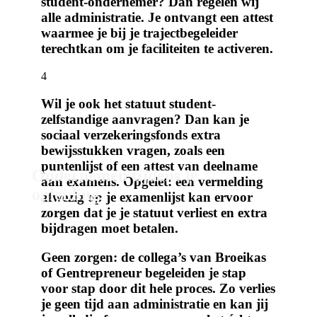
student-ondernemer? Dan regelen wij
alle administratie. Je ontvangt een attest
waarmee je bij je trajectbegeleider
terechtkan om je faciliteiten te activeren.
4
Wil je ook het statuut student-
zelfstandige aanvragen? Dan kan je
sociaal verzekeringsfonds extra
bewijsstukken vragen, zoals een
puntenlijst of een attest van deelname
Ondernemen tijdens je
aan examens. Opgelet: een vermelding
opleiding.
afwezig op je examenlijst kan ervoor
zorgen dat je je statuut verliest en extra
bijdragen moet betalen.
Geen zorgen: de collega’s van Broeikas
of Gentrepreneur begeleiden je stap
voor stap door dit hele proces. Zo verlies
je geen tijd aan administratie en kan jij