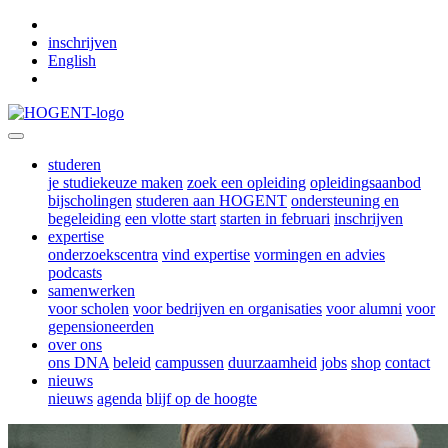
Skip to main content
inschrijven
English
studeren
je studiekeuze maken
zoek een opleiding
opleidingsaanbod
bijscholingen
studeren aan HOGENT
ondersteuning en
begeleiding
een vlotte start
starten in februari
inschrijven
expertise
onderzoekscentra
vind expertise
vormingen en advies
podcasts
samenwerken
voor scholen
voor bedrijven en organisaties
voor alumni
voor
gepensioneerden
over ons
ons DNA
beleid
campussen
duurzaamheid
jobs
shop
contact
nieuws
nieuws
agenda
blijf op de hoogte