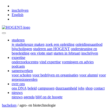
Skip to main content
inschrijven
English
studeren
je studiekeuze maken
zoek een opleiding
opleidingsaanbod
bijscholingen
studeren aan HOGENT
ondersteuning en
begeleiding
een vlotte start
starten in februari
inschrijven
expertise
onderzoekscentra
vind expertise
vormingen en advies
podcasts
samenwerken
voor scholen
voor bedrijven en organisaties
voor alumni
voor
gepensioneerden
over ons
ons DNA
beleid
campussen
duurzaamheid
jobs
shop
contact
nieuws
nieuws
agenda
blijf op de hoogte
bachelors
/ agro- en biotechnologie