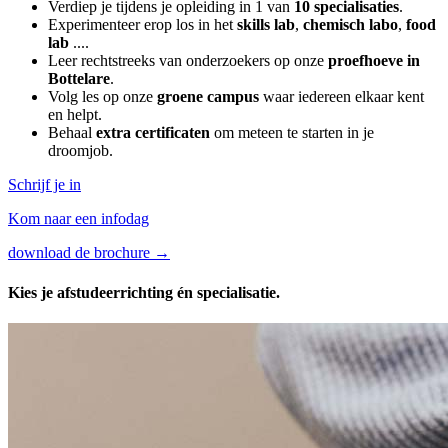
Verdiep je tijdens je opleiding in 1 van
10 specialisaties
.
Experimenteer erop los in het
skills lab
,
chemisch labo
,
food
lab
....
Leer rechtstreeks van onderzoekers op onze
proefhoeve in
Bottelare
.
Volg les op onze
groene campus
waar iedereen elkaar kent
en helpt.
Behaal
extra certificaten
om meteen te starten in je
droomjob.
Schrijf je in
Kom naar een infodag
download de brochure →
Kies je afstudeerrichting én specialisatie.