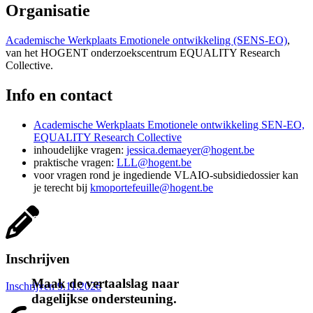
Organisatie
Academische Werkplaats Emotionele ontwikkeling (SENS-EO)
,
van het HOGENT onderzoekscentrum EQUALITY Research
Collective.
Info en contact
Academische Werkplaats Emotionele ontwikkeling SEN-EO,
EQUALITY Research Collective
inhoudelijke vragen:
jessica.demaeyer@hogent.be
praktische vragen:
LLL@hogent.be
voor vragen rond je ingediende VLAIO-subsidiedossier kan
je terecht bij
kmoportefeuille@hogent.be
Verdiepende vorming emotionele
ontwikkeling.
Inschrijven
Maak de vertaalslag naar
Inschrijven 9.11.2026
dagelijkse ondersteuning.