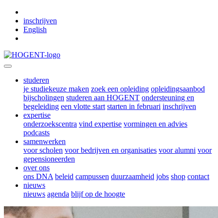
Skip to main content
inschrijven
English
studeren
je studiekeuze maken
zoek een opleiding
opleidingsaanbod
bijscholingen
studeren aan HOGENT
ondersteuning en
begeleiding
een vlotte start
starten in februari
inschrijven
expertise
onderzoekscentra
vind expertise
vormingen en advies
podcasts
samenwerken
voor scholen
voor bedrijven en organisaties
voor alumni
voor
gepensioneerden
over ons
ons DNA
beleid
campussen
duurzaamheid
jobs
shop
contact
nieuws
nieuws
agenda
blijf op de hoogte