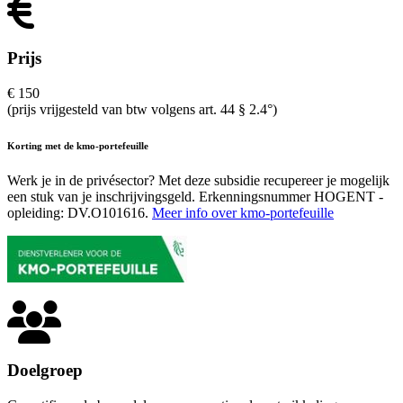
Prijs
€ 150
(prijs vrijgesteld van btw volgens art. 44 § 2.4°)
Korting met de kmo-portefeuille
Werk je in de privésector? Met deze subsidie recupereer je mogelijk
een stuk van je inschrijvings­geld. Erkenningsnummer HOGENT -
opleiding: DV.O101616.
Meer info over kmo-portefeuille
Doelgroep