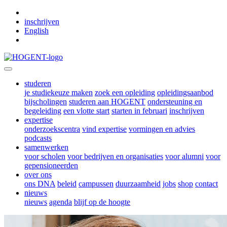
Skip to main content
inschrijven
English
studeren
je studiekeuze maken
zoek een opleiding
opleidingsaanbod
bijscholingen
studeren aan HOGENT
ondersteuning en
begeleiding
een vlotte start
starten in februari
inschrijven
expertise
onderzoekscentra
vind expertise
vormingen en advies
podcasts
samenwerken
voor scholen
voor bedrijven en organisaties
voor alumni
voor
gepensioneerden
over ons
ons DNA
beleid
campussen
duurzaamheid
jobs
shop
contact
nieuws
nieuws
agenda
blijf op de hoogte