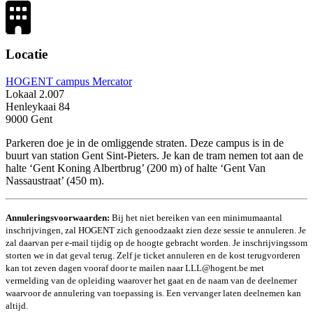
Locatie
HOGENT campus Mercator
Lokaal 2.007
Henleykaai 84
9000 Gent
Parkeren doe je in de omliggende straten. Deze campus is in de
buurt van station Gent Sint-Pieters. Je kan de tram nemen tot aan de
halte ‘Gent Koning Albertbrug’ (200 m) of halte ‘Gent Van
Nassaustraat’ (450 m).
Annulerings­voorwaarden:
Bij het niet bereiken van een minimumaantal
inschrijvingen, zal HOGENT zich genoodzaakt zien deze sessie te annuleren. Je
zal daarvan per e-mail tijdig op de hoogte gebracht worden. Je inschrijvingssom
storten we in dat geval terug. Zelf je ticket annuleren en de kost terugvorderen
kan tot zeven dagen vooraf door te mailen naar LLL@hogent.be met
vermelding van de opleiding waarover het gaat en de naam van de deelnemer
waarvoor de annulering van toepassing is. Een vervanger laten deelnemen kan
altijd.