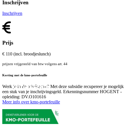
Inschrijven
Inschrijven
Prijs
€ 110 (incl. broodjeslunch)
prijzen vrijgesteld van btw volgens art. 44
Terugkomdag voor gecertificeerde
Korting met de kmo-portefeuille
beoordelaars emotionele
ontwikkeling.
Werk je in de privésector? Met deze subsidie recupereer je mogelijk
een stuk van je inschrijvings­geld. Erkenningsnummer HOGENT -
opleiding: DV.O101616
Meer info over kmo-portefeuille