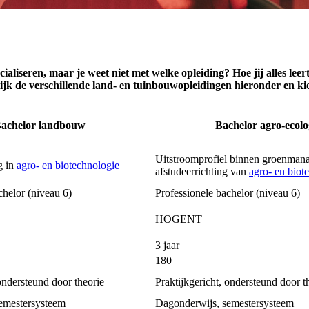
ialiseren, maar je weet niet met welke opleiding? Hoe jij alles leer
k de verschillende land- en tuinbouwopleidingen hieronder en kies 
achelor landbouw
Bachelor agro-ecolo
Uitstroomprofiel binnen groenman
g in
agro- en biotechnologie
afstudeerrichting van
agro- en biot
chelor (niveau 6)
Professionele bachelor (niveau 6)
HOGENT
3 jaar
180
 ondersteund door theorie
Praktijkgericht, ondersteund door t
emestersysteem
Dagonderwijs, semestersysteem