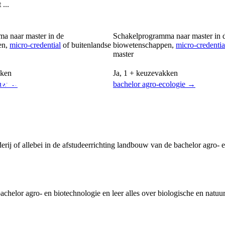
...
a naar master in de
Schakelprogramma naar master in 
en,
micro-credential
of buitenlandse
biowetenschappen,
micro-credentia
master
kken
Ja, 1 + keuzevakken
nbouw.
ouw →
bachelor agro-ecologie →
 of allebei in de afstudeerrichting landbouw van de bachelor agro- e
achelor agro- en biotechnologie en leer alles over biologische en natuu