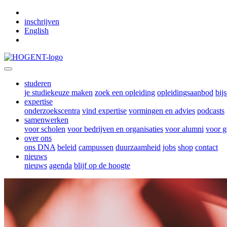
Skip to main content
inschrijven
English
studeren
je studiekeuze maken
zoek een opleiding
opleidingsaanbod
bij
expertise
onderzoekscentra
vind expertise
vormingen en advies
podcasts
samenwerken
voor scholen
voor bedrijven en organisaties
voor alumni
voor g
over ons
ons DNA
beleid
campussen
duurzaamheid
jobs
shop
contact
nieuws
nieuws
agenda
blijf op de hoogte