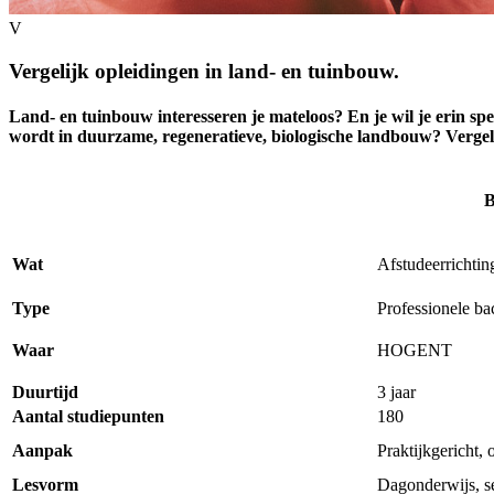
V
Vergelijk opleidingen in land- en tuinbouw.
Land- en tuinbouw interesseren je mateloos? En je wil je erin spec
wordt in duurzame, regeneratieve, biologische landbouw? Vergelij
B
Verschillen tussen bachelor, graduaat en master land- en tuinbouw.
Wat
Afstudeerrichtin
Type
Professionele ba
Waar
HOGENT
Duurtijd
3 jaar
Aantal studiepunten
180
Aanpak
Praktijkgericht,
Lesvorm
Dagonderwijs, s