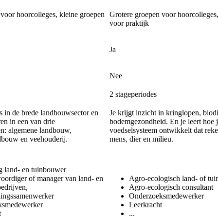
voor hoorcolleges, kleine groepen
Grotere groepen voor hoorcolleges,
voor praktijk
Ja
Nee
2 stageperiodes
sis in de brede landbouwsector en
Je krijgt inzicht in kringlopen, biodi
ren in een van drie
bodemgezondheid. En je leert hoe 
len: algemene landbouw,
voedselsysteem ontwikkelt dat rek
dbouw en veehouderij.
mens, dier en milieu.
g land- en tuinbouwer
oordiger of manager van land- en
Agro-ecologisch land- of tu
edrijven,
Agro-ecologisch consultant
lingssamenwerker
Onderzoeksmedewerker
ksmedewerker
Leerkracht
t
...