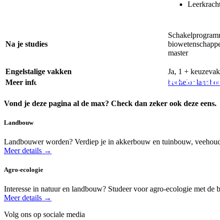
Leerkracht 
Schakelprogramm
Na je studies
biowetenschapp
master
Engelstalige vakken
Ja, 1 + keuzeva
Vergelijk opleidingen in land- en tui
Meer info
bachelor landb
Vond je deze pagina al de max? Check dan zeker ook deze eens.
Landbouw
Landbouwer worden? Verdiep je in akkerbouw en tuinbouw, veehouderij
Meer details →
Agro-ecologie
Interesse in natuur en landbouw? Studeer voor agro-ecologie met de b
Meer details →
Volg ons op sociale media