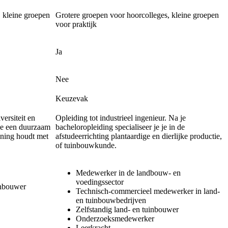
 kleine groepen
Grotere groepen voor hoorcolleges, kleine groepen
voor praktijk
Ja
Nee
Keuzevak
versiteit en
Opleiding tot industrieel ingenieur. Na je
je een duurzaam
bacheloropleiding specialiseer je je in de
ening houdt met
afstudeerrichting plantaardige en dierlijke productie,
of tuinbouwkunde.
Medewerker in de landbouw- en
voedingssector
inbouwer
Technisch-commercieel medewerker in land-
en tuinbouwbedrijven
Zelfstandig land- en tuinbouwer
Onderzoeksmedewerker
Leerkracht