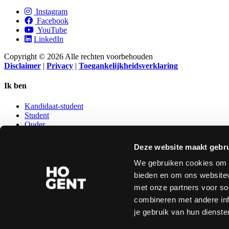
Instagram
Facebook
YouTube
LinkedIn
Copyright © 2026 Alle rechten voorbehouden
Disclaimer
|
Privacy
|
Toegankelijkheidsverklaring
Ik ben
Kandidaat-student
Student
Ouder
Leerkracht secundair
Kandidaat-personeelslid
Deze website maakt gebru
Ondernemer
Oud-student
We gebruiken cookies om c
bieden en om ons websitev
NUTTIGE LINKS
met onze partners voor so
combineren met andere inf
Studentenraad
Bibliotheek
je gebruik van hun dienste
Sport
Kwaliteitsvol onderwijs