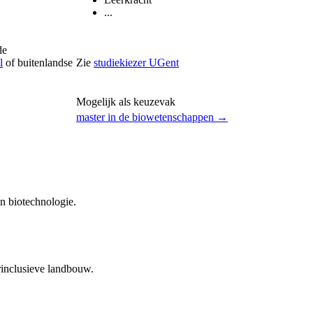
...
de
l
of buitenlandse
Zie
studiekiezer UGent
Mogelijk als keuzevak
master in de biowetenschappen →
n biotechnologie.
rinclusieve landbouw.