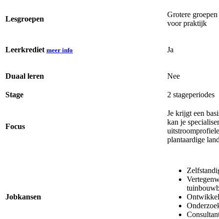
Grotere groepen 
Lesgroepen
voor praktijk
Leerkrediet
Ja
meer info
Duaal leren
Nee
Stage
2 stageperiodes
Je krijgt een ba
kan je specialise
Focus
uitstroomprofie
plantaardige lan
Zelfstandi
Vertegenw
tuinbouwb
Jobkansen
Ontwikke
Onderzoe
Consultan