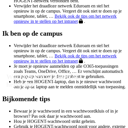
HOGENT-netwerk verbonden bent.
Verwijder het draadloze netwerk Eduroam en stel het
opnieuw in op de campus. Vergeet dit ook niet te doen op je
smartphone, tablet, …
Bekijk ook de tips om het netwerk
opnieuw in te stellen op het intranet
.
Ik ben op de campus
Verwijder het draadloze netwerk Eduroam en stel het
opnieuw in op de campus. Vergeet dit ook niet te doen op je
smartphone, tablet, …
Bekijk ook de tips om het netwerk
opnieuw in te stellen op het intranet
.
Je moet je opnieuw aanmelden op alle O365-toepassingen
zoals Teams, OneDrive, Office, … Er verschijnt automatisch
Wachtwoord wijzigen of
een pop-up wanneer je deze probeert te gebruiken.
Heb je een HOGENT-laptop, dan is je nieuwe wachtwoord
herstellen.
om je op de laptop aan te melden onmiddellijk van toepassing.
Bijkomende tips
Bewaar je je wachtwoord in een wachtwoordkluis of in je
browser? Pas ook daar je wachtwoord aan.
Hou je HOGENT-wachtwoord strikt geheim.
Gebruik je HOGENT-wachtwoord nooit voor andere, externe