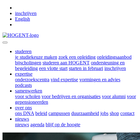
Skip to main content
inschrijven
English
studeren
je studiekeuze maken
zoek een opleiding
opleidingsaanbod
bijscholingen
studeren aan HOGENT
ondersteuning en
begeleiding
een vlotte start
starten in februari
inschrijven
expertise
onderzoekscentra
vind expertise
vormingen en advies
podcasts
samenwerken
voor scholen
voor bedrijven en organisaties
voor alumni
voor
gepensioneerden
over ons
ons DNA
beleid
campussen
duurzaamheid
jobs
shop
contact
nieuws
nieuws
agenda
blijf op de hoogte