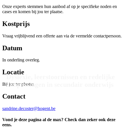
Onze experts stemmen hun aanbod af op je specifieke noden en
cases en komen bij jou ter plaatse.
Kostprijs
Vraag vrijblijvend een offerte aan via de vermelde contactpersoon.
Datum
In onderling overleg.
Locatie
Dyslexie, leerstoornissen en redelijke
aanpassingen in secundair onderwijs
Bij jou ter plaatse.
Contact
sandrine.decoster@hogent.be
Vond je deze pagina al de max? Check dan zeker ook deze
eens.