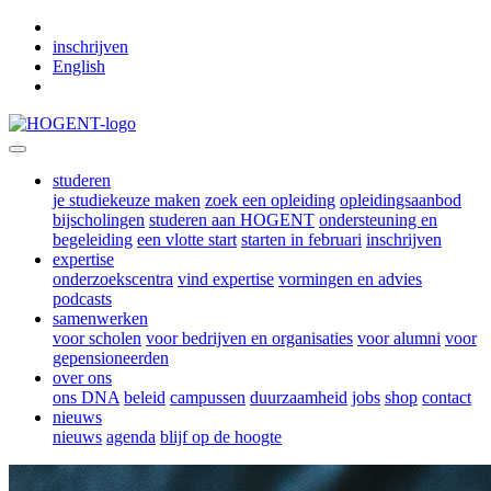
Skip to main content
inschrijven
English
studeren
je studiekeuze maken
zoek een opleiding
opleidingsaanbod
bijscholingen
studeren aan HOGENT
ondersteuning en
begeleiding
een vlotte start
starten in februari
inschrijven
expertise
onderzoekscentra
vind expertise
vormingen en advies
podcasts
samenwerken
voor scholen
voor bedrijven en organisaties
voor alumni
voor
gepensioneerden
over ons
ons DNA
beleid
campussen
duurzaamheid
jobs
shop
contact
nieuws
nieuws
agenda
blijf op de hoogte