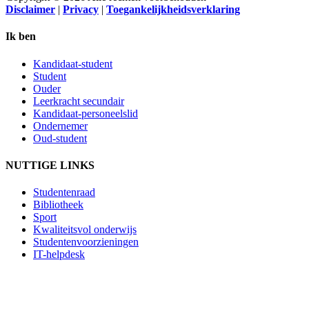
Disclaimer
|
Privacy
|
Toegankelijkheidsverklaring
Ik ben
Kandidaat-student
Student
Ouder
Leerkracht secundair
Kandidaat-personeelslid
Ondernemer
Oud-student
NUTTIGE LINKS
Studentenraad
Bibliotheek
Sport
Kwaliteitsvol onderwijs
Studentenvoorzieningen
IT-helpdesk