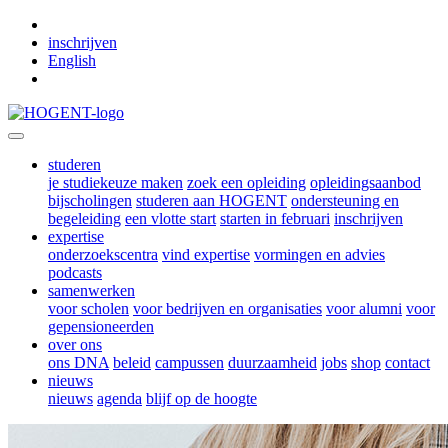
Skip to main content
inschrijven
English
studeren
je studiekeuze maken
zoek een opleiding
opleidingsaanbod
bijscholingen
studeren aan HOGENT
ondersteuning en
begeleiding
een vlotte start
starten in februari
inschrijven
expertise
onderzoekscentra
vind expertise
vormingen en advies
podcasts
samenwerken
voor scholen
voor bedrijven en organisaties
voor alumni
voor
gepensioneerden
over ons
ons DNA
beleid
campussen
duurzaamheid
jobs
shop
contact
nieuws
nieuws
agenda
blijf op de hoogte