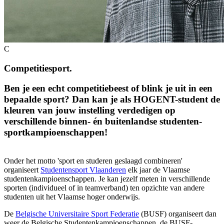
C
Competitiesport.
Ben je een echt competitiebeest of blink je uit in een
bepaalde sport? Dan kan je als HOGENT-student de
kleuren van jouw instelling verdedigen op
verschillende binnen- én buitenlandse studenten­
sport­kampioen­schappen!
Onder het motto 'sport en studeren geslaagd combineren'
organiseert
Studentensport Vlaanderen
elk jaar de Vlaamse
studentenkampioenschappen. Je kan jezelf meten in verschillende
sporten (individueel of in teamverband) ten opzichte van andere
studenten uit het Vlaamse hoger onderwijs.
De
Belgische Universitaire Sport Federatie
(BUSF) organiseert dan
weer de Belgische Studentenkampioenschappen, de BUSF-