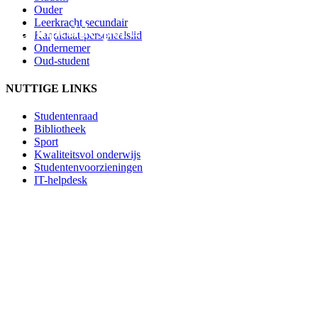
Ouder
Leerkracht secundair
Competitiesport.
Kandidaat-personeelslid
Ondernemer
Oud-student
NUTTIGE LINKS
Studentenraad
Bibliotheek
Sport
Kwaliteitsvol onderwijs
Studentenvoorzieningen
IT-helpdesk