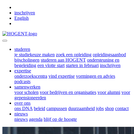
Skip to main content
inschrijven
English
studeren
je studiekeuze maken
zoek een opleiding
opleidingsaanbod
bijscholingen
studeren aan HOGENT
ondersteuning en
begeleiding
een vlotte start
starten in februari
inschrijven
expertise
onderzoekscentra
vind expertise
vormingen en advies
podcasts
samenwerken
voor scholen
voor bedrijven en organisaties
voor alumni
voor
gepensioneerden
over ons
ons DNA
beleid
campussen
duurzaamheid
jobs
shop
contact
nieuws
nieuws
agenda
blijf op de hoogte