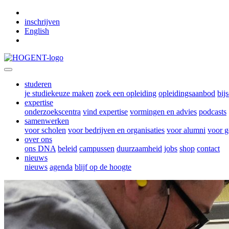
Skip to main content
inschrijven
English
studeren
je studiekeuze maken
zoek een opleiding
opleidingsaanbod
bij
expertise
onderzoekscentra
vind expertise
vormingen en advies
podcasts
samenwerken
voor scholen
voor bedrijven en organisaties
voor alumni
voor g
over ons
ons DNA
beleid
campussen
duurzaamheid
jobs
shop
contact
nieuws
nieuws
agenda
blijf op de hoogte