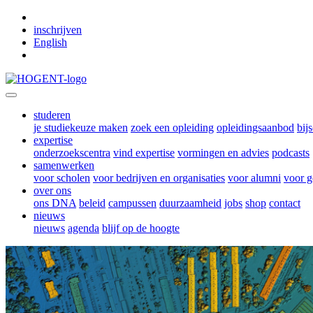
Skip to main content
inschrijven
English
studeren
je studiekeuze maken
zoek een opleiding
opleidingsaanbod
bij
expertise
onderzoekscentra
vind expertise
vormingen en advies
podcasts
samenwerken
voor scholen
voor bedrijven en organisaties
voor alumni
voor g
over ons
ons DNA
beleid
campussen
duurzaamheid
jobs
shop
contact
nieuws
nieuws
agenda
blijf op de hoogte