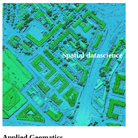
Spatial datascience
Applied Geomatics