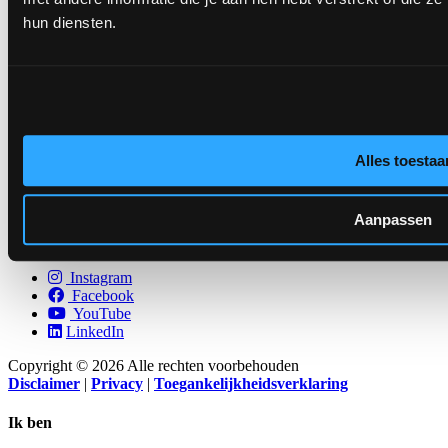
hun diensten.
Eric Verbeiren
Alles toestaa
Commercial Lead
e-mail
Aanpassen
Volg ons op sociale media
Instagram
Facebook
YouTube
LinkedIn
Copyright © 2026 Alle rechten voorbehouden
Disclaimer
|
Privacy
|
Toegankelijkheidsverklaring
Ik ben