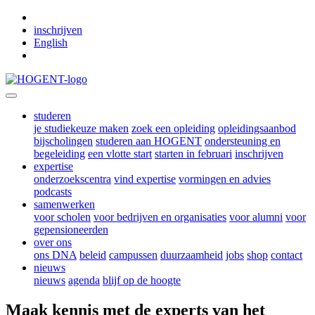
Skip to main content
inschrijven
English
studeren
je studiekeuze maken
zoek een opleiding
opleidingsaanbod
bijscholingen
studeren aan HOGENT
ondersteuning en
begeleiding
een vlotte start
starten in februari
inschrijven
expertise
onderzoekscentra
vind expertise
vormingen en advies
podcasts
samenwerken
voor scholen
voor bedrijven en organisaties
voor alumni
voor
gepensioneerden
over ons
ons DNA
beleid
campussen
duurzaamheid
jobs
shop
contact
nieuws
nieuws
agenda
blijf op de hoogte
Maak kennis met de experts van het