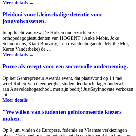
Meer details →
Pleidooi voor kleinschalige detentie voor
jongvolwassenen.
In opdracht van vzw De Huizen onderzochten zes
orthopedagogiestudenten van HOGENT ( Anke Mebis, Joke
Schuermans, Kiani Bouvroy, Lena Vandenbogaerde, Myrthe Mot,
Karen Vanderbeke) de …
Meer details →
Puree als recept voor een succesvolle onderneming.
Op het Gentrepreneur Awards-event, dat plaatsvond op 14 mei,
werd Ruben Van Geenberghe, student leerkracht lager onderwijs
aan Arteveldehogeschool, met zijn bedrijf JustSayInnovate verkozen
tot …
Meer details →
"We willen van studenten geïnformeerde kiezers
maken."
Op 9 juni vinden de Europese, federale en Vlaamse verkiezingen
plaats. Voor heel wat studenten is het de eerste keer dat ze hun stem