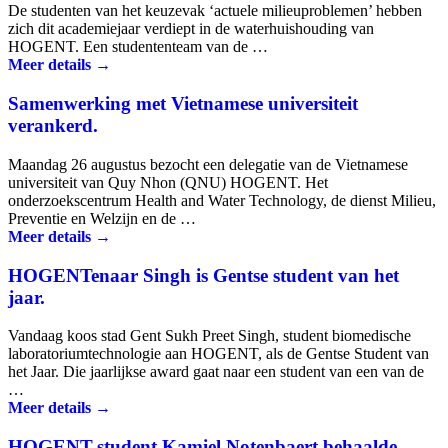
De studenten van het keuze­vak ‘actuele milieu­problemen’ hebben
zich dit academie­jaar verdiept in de water­huis­houding van
HOGENT. Een studenten­team van de …
Meer details →
Samenwerking met Vietnamese universiteit
verankerd.
Maandag 26 augustus bezocht een delegatie van de Vietnamese
universiteit van Quy Nhon (QNU) HOGENT. Het
onderzoekscentrum Health and Water Technology, de dienst Milieu,
Preventie en Welzijn en de …
Meer details →
HOGENTenaar Singh is Gentse student van het
jaar.
Vandaag koos stad Gent Sukh Preet Singh, student biomedische
laboratorium­technologie aan HOGENT, als de Gentse Student van
het Jaar. Die jaarlijkse award gaat naar een student van een van de
…
Meer details →
HOGENT-student Kamiel Notenbaert behaalde