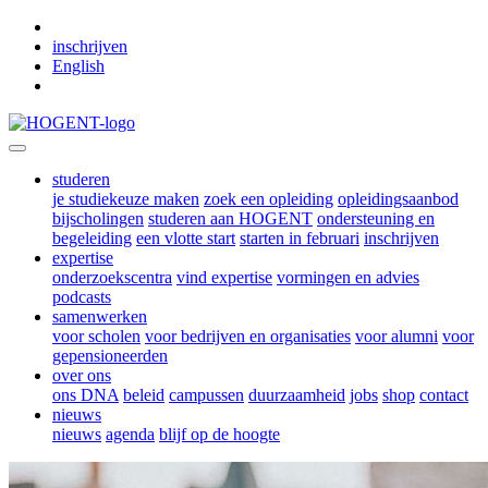
Skip to main content
inschrijven
English
studeren
je studiekeuze maken
zoek een opleiding
opleidingsaanbod
bijscholingen
studeren aan HOGENT
ondersteuning en
begeleiding
een vlotte start
starten in februari
inschrijven
expertise
onderzoekscentra
vind expertise
vormingen en advies
podcasts
samenwerken
voor scholen
voor bedrijven en organisaties
voor alumni
voor
gepensioneerden
over ons
ons DNA
beleid
campussen
duurzaamheid
jobs
shop
contact
nieuws
nieuws
agenda
blijf op de hoogte