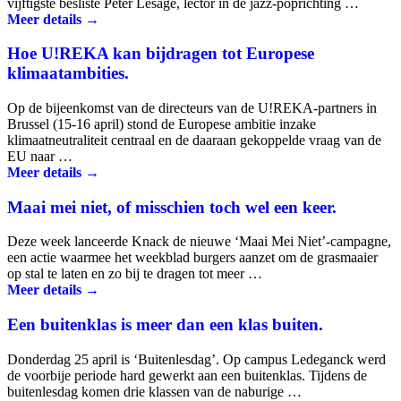
vijftigste besliste Peter Lesage, lector in de jazz-poprichting …
Meer details →
Nieuws.
Hoe U!REKA kan bijdragen tot Europese
klimaatambities.
Op de bijeenkomst van de directeurs van de U!REKA-partners in
Brussel (15-16 april) stond de Europese ambitie inzake
klimaatneutraliteit centraal en de daaraan gekoppelde vraag van de
EU naar …
Meer details →
Maai mei niet, of misschien toch wel een keer.
Deze week lanceerde Knack de nieuwe ‘Maai Mei Niet’-campagne,
een actie waarmee het weekblad burgers aanzet om de grasmaaier
op stal te laten en zo bij te dragen tot meer …
Meer details →
Een buitenklas is meer dan een klas buiten.
Donderdag 25 april is ‘Buitenlesdag’. Op campus Ledeganck werd
de voorbije periode hard gewerkt aan een buitenklas. Tijdens de
buitenlesdag komen drie klassen van de naburige …