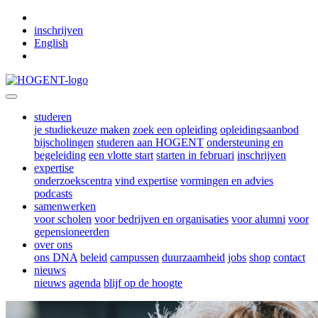
Skip to main content
inschrijven
English
studeren
je studiekeuze maken
zoek een opleiding
opleidingsaanbod
bijscholingen
studeren aan HOGENT
ondersteuning en
begeleiding
een vlotte start
starten in februari
inschrijven
expertise
onderzoekscentra
vind expertise
vormingen en advies
podcasts
samenwerken
voor scholen
voor bedrijven en organisaties
voor alumni
voor
gepensioneerden
over ons
ons DNA
beleid
campussen
duurzaamheid
jobs
shop
contact
nieuws
nieuws
agenda
blijf op de hoogte