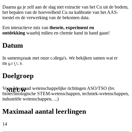
Daarna ga je zelf aan de slag met extractie van het Cu uit de bodem,
het bepalen van de hoeveelheid Cu na kalibratie van het AAS-
toestel en de verwerking van de bekomen data.
Een interactieve mix van
theorie, experiment en
ontdekking
waarbij milieu en chemie hand in hand gaan!
Datum
Analyse van koper na
In samenspraak met onze collega's. We bekijken samen wat er
fytoremediatie.
mogelijk is.
Doelgroep
Voor 3de graad wetenschappelijke richtingen ASO/TSO (bv.
NIEUW
biotechnologische STEM-wetenschappen, techniek-wetenschappen,
industriële wetenschappen, ...)
Maximaal aantal leerlingen
14