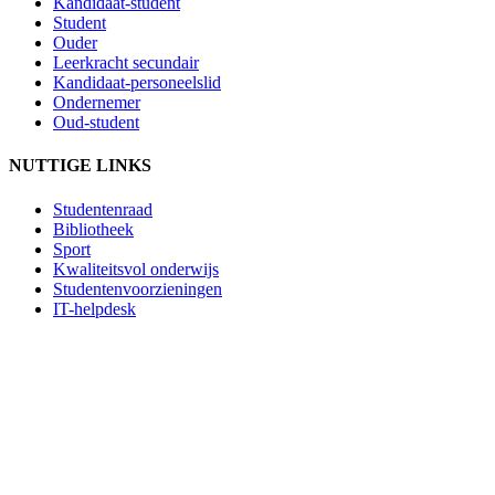
Kandidaat-student
Student
Ouder
Leerkracht secundair
Kandidaat-personeelslid
Ondernemer
Oud-student
NUTTIGE LINKS
Studentenraad
Bibliotheek
Sport
Kwaliteitsvol onderwijs
Studentenvoorzieningen
IT-helpdesk