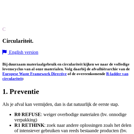
C
Circulariteit.
English version
Bij duurzaam materiaalgebruik en circulariteit kijken we naar de volledige
levenscyclus van al onze materialen. Volg daarbij de afvalhiërarchie van de
Europese Waste Framework Directive
of de overeenkomende
R-ladder van
circulariteit
:
1. Preventie
Als je afval kan vermijden, dan is dat natuurlijk de eerste stap.
R0 REFUSE
: weiger overbodige materialen (bv. onnodige
verpakking)
R1 RETHINK
: zoek naar andere oplossingen zoals het delen
of intensiever gebruiken van reeds bestaande producten (bv.