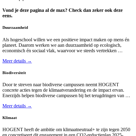
Vond je deze pagina al de max? Check dan zeker ook deze
eens.
Duurzaamheid
Als hogeschool willen we een positieve impact maken op mens én
planeet. Daarom werken we aan duurzaamheid op ecologisch,
economisch én sociaal vlak, waarvoor we steeds vertrekken …
Meer details →
Biodiversiteit
Door te streven naar bio­diverse campussen neemt HOGENT
concrete acties tegen de klimaat­verandering en de impact ervan.
Enerzijds helpen biodiverse campussen bij het terug­dringen van …
Meer details →
Klimaat
HOGENT heeft de ambitie om klimaatneutraal+ te zijn tegen 2050
en concretiseert dit engagement in een CO2-reductieplan 2025-