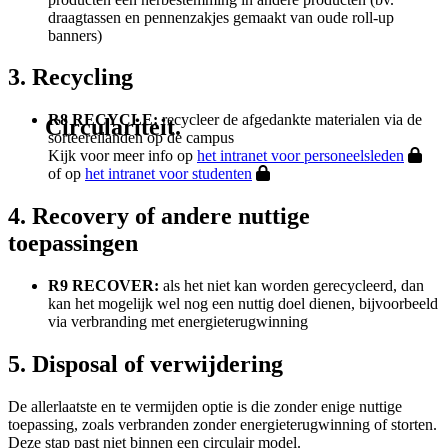
draagtassen en pennenzakjes gemaakt van oude roll-up
banners)
3. Recycling
R8 RECYCLE:
recycleer de afgedankte materialen via de
Circulariteit.
sorteereilanden op de campus
Kijk voor meer info op
het intranet voor personeelsleden
of op
het intranet voor studenten
4. Recovery of andere nuttige
toepassingen
R9 RECOVER:
als het niet kan worden gerecycleerd, dan
kan het mogelijk wel nog een nuttig doel dienen, bijvoorbeeld
via verbranding met energieterugwinning
5. Disposal of verwijdering
De allerlaatste en te vermijden optie is die zonder enige nuttige
toepassing, zoals verbranden zonder energieterugwinning of storten.
Deze stap past niet binnen een circulair model.