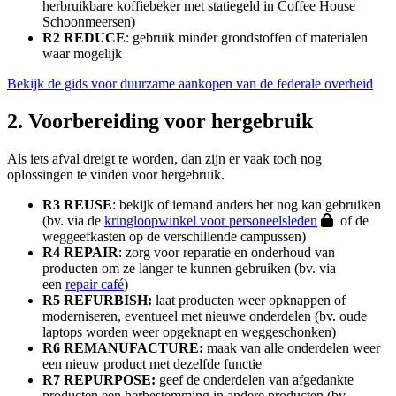
herbruikbare koffiebeker met statiegeld in Coffee House
Schoonmeersen)
R2 REDUCE
: gebruik minder grondstoffen of materialen
waar mogelijk
Bekijk de gids voor duurzame aankopen van de federale overheid
2. Voorbereiding voor hergebruik
Als iets afval dreigt te worden, dan zijn er vaak toch nog
oplossingen te vinden voor hergebruik.
R3 REUSE
: bekijk of iemand anders het nog kan gebruiken
(bv. via de
kringloopwinkel voor personeelsleden
of de
weggeefkasten op de verschillende campussen)
R4 REPAIR
: zorg voor reparatie en onderhoud van
producten om ze langer te kunnen gebruiken (bv. via
een
repair café
)
R5 REFURBISH:
laat producten weer opknappen of
moderniseren, eventueel met nieuwe onderdelen (bv. oude
laptops worden weer opgeknapt en weggeschonken)
R6 REMANUFACTURE:
maak van alle onderdelen weer
een nieuw product met dezelfde functie
R7 REPURPOSE:
geef de onderdelen van afgedankte
producten een herbestemming in andere producten (bv.