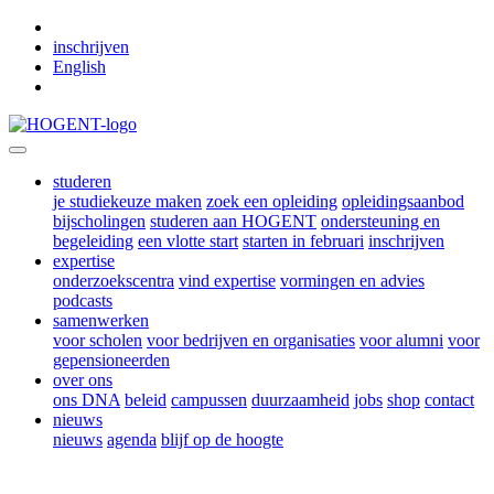
Skip to main content
inschrijven
English
studeren
je studiekeuze maken
zoek een opleiding
opleidingsaanbod
bijscholingen
studeren aan HOGENT
ondersteuning en
begeleiding
een vlotte start
starten in februari
inschrijven
expertise
onderzoekscentra
vind expertise
vormingen en advies
podcasts
samenwerken
voor scholen
voor bedrijven en organisaties
voor alumni
voor
gepensioneerden
over ons
ons DNA
beleid
campussen
duurzaamheid
jobs
shop
contact
nieuws
nieuws
agenda
blijf op de hoogte